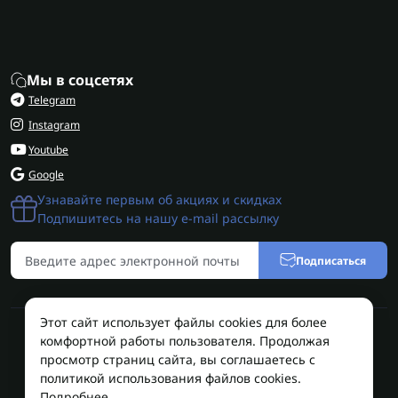
Мы в соцсетях
Telegram
Instagram
Youtube
Google
Узнавайте первым об акциях и скидках
Подпишитесь на нашу e-mail рассылку
Подписаться
Этот сайт использует файлы cookies для более
комфортной работы пользователя. Продолжая
Электрошокер купить в Украине | Магазин
просмотр страниц сайта, вы соглашаетесь с
электрошокеров и Средств Самообороны |
политикой использования файлов cookies.
SHOKERU © 2026
Подробнее