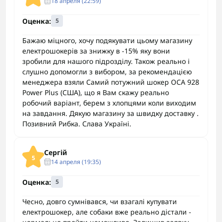
18 апреля (22:59)
Оценка:
5
Бажаю міцного, хочу подякувати цьому магазину
електрошокерів за знижку в -15% яку вони
зробили для нашого підрозділу. Також реально і
слушно допомогли з вибором, за рекомендацією
менеджера взяли Самий потужний шокер ОСА 928
Power Plus (США), що я Вам скажу реально
робочий варіант, берем з хлопцями коли виходим
на завдання. Дякую магазину за швидку доставку .
Позивний Рибка. Слава Україні.
Сергій
5
14 апреля (19:35)
Оценка:
5
Чесно, довго сумнівався, чи взагалі купувати
електрошокер, але собаки вже реально дістали -