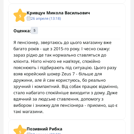
Кривцун Микола Васильович
5
26 апреля (13:18)
Оценка:
5
Я пенсіонер, звертаюсь до цього магазину вже
багато років - ще з 2015-го року. І чесно скажу:
зараз рідко де так нормально ставляться до
клієнта. Ніхто нічого не нав’язує, спокійно
пояснюють і підбирають під ситуацію. Цього разу
взяв корейский шокер Zeus 7 - більше для
дружини, але й сам користуюсь, бо реально
зручний і компактний. Від собак працює відмінно,
стало набагато спокійніше виходити з дому. Дуже
вдячний за людське ставлення, допомогу з
вибором і знижку для пенсіонера - приємно, що є
такі магазини.
Позивний Рибка
5