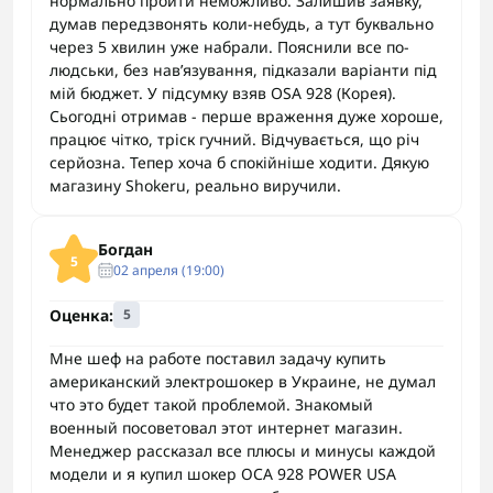
нормально пройти неможливо. Залишив заявку,
думав передзвонять коли-небудь, а тут буквально
через 5 хвилин уже набрали. Пояснили все по-
людськи, без нав’язування, підказали варіанти під
мій бюджет. У підсумку взяв OSA 928 (Корея).
Сьогодні отримав - перше враження дуже хороше,
працює чітко, тріск гучний. Відчувається, що річ
серйозна. Тепер хоча б спокійніше ходити. Дякую
магазину Shokeru, реально виручили.
Богдан
5
02 апреля (19:00)
Оценка:
5
Мне шеф на работе поставил задачу купить
американский электрошокер в Украине, не думал
что это будет такой проблемой. Знакомый
военный посоветовал этот интернет магазин.
Менеджер рассказал все плюсы и минусы каждой
модели и я купил шокер ОСА 928 POWER USA