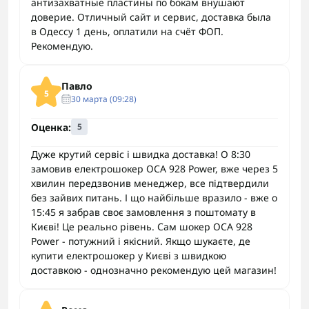
антизахватные пластины по бокам внушают
доверие. Отличный сайт и сервис, доставка была
в Одессу 1 день, оплатили на счёт ФОП.
Рекомендую.
Павло
5
30 марта (09:28)
Оценка:
5
Дуже крутий сервіс і швидка доставка! О 8:30
замовив електрошокер ОСА 928 Power, вже через 5
хвилин передзвонив менеджер, все підтвердили
без зайвих питань. І що найбільше вразило - вже о
15:45 я забрав своє замовлення з поштомату в
Києві! Це реально рівень. Сам шокер ОСА 928
Power - потужний і якісний. Якщо шукаєте, де
купити електрошокер у Києві з швидкою
доставкою - однозначно рекомендую цей магазин!