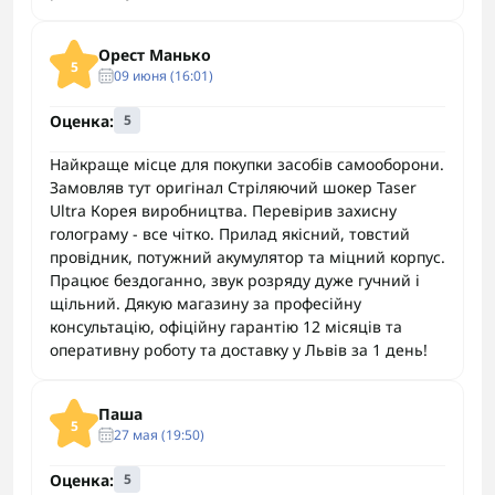
Орест Манько
5
09 июня (16:01)
Оценка:
5
Найкраще місце для покупки засобів самооборони.
Замовляв тут оригінал Стріляючий шокер Taser
Ultra Корея виробництва. Перевірив захисну
голограму - все чітко. Прилад якісний, товстий
провідник, потужний акумулятор та міцний корпус.
Працює бездоганно, звук розряду дуже гучний і
щільний. Дякую магазину за професійну
консультацію, офіційну гарантію 12 місяців та
оперативну роботу та доставку у Львів за 1 день!
Паша
5
27 мая (19:50)
Оценка:
5