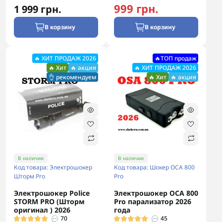
999 грн.
1 999 грн.
В корзину
В корзину
🔥 ХИТ ПРОДАЖ 2026
🔥ТОП продаж
🔥 Хит
🔥 акция
🔥 ХИТ ПРОДАЖ 2026
👌 рекомендуем
🔥 Хит
🔥 акция
В наличии
В наличии
Код товара: Электрошокер
Код товара: Шокер ОСА 800
Шторм Pro
Pro
Электрошокер Police
Электрошокер ОСА 800
STORM PRO (Шторм
Pro парализатор 2026
оригинал ) 2026
года
70
45