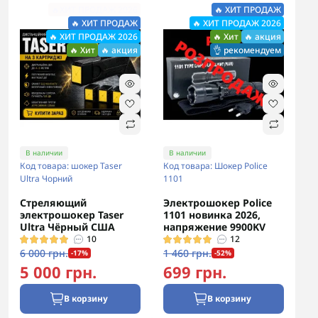
🔥ХИТ ПРОДАЖ 2026
🔥 ХИТ ПРОДАЖ
🔥 ХИТ ПРОДАЖ
🔥 ХИТ ПРОДАЖ 2026
🔥 ХИТ ПРОДАЖ 2026
🔥 Хит
🔥 акция
🔥 Хит
🔥 акция
👌 рекомендуем
В наличии
В наличии
Код товара: шокер Taser
Код товара: Шокер Police
Ultra Чорний
1101
Стреляющий
Электрошокер Police
электрошокер Taser
1101 новинка 2026,
Ultra Чёрный США
напряжение 9900KV
10
12
6 000 грн.
1 460 грн.
-17%
-52%
5 000 грн.
699 грн.
В корзину
В корзину