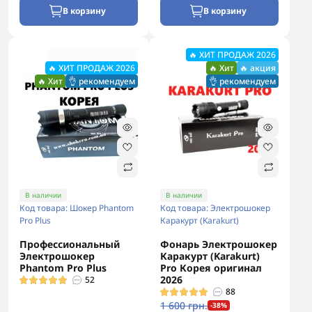
В корзину
В корзину
🔥ХИТ ПРОДАЖ 2026
🔥 ХИТ ПРОДАЖ 2026
🔥 ХИТ ПРОДАЖ 2026
🔥 Хит
🔥 акция
🔥 Хит
👌 рекомендуем
👌 рекомендуем
В наличии
В наличии
Код товара: Шокер Phantom
Код товара: Электрошокер
Pro Plus
Каракурт (Karakurt)
Профессиональный
Фонарь Электрошокер
Электрошокер
Каракурт (Karakurt)
Phantom Pro Plus
Pro Корея оригинал
2026
52
88
1 600 грн.
-38%