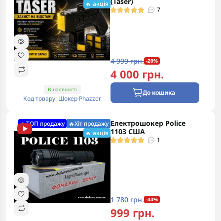
(Taser)
🔥 акція
7
4 999 грн.
-20%
4 000 грн.
В наявності
До кошика
Код товару: Шокер Phazzer
Електрошокер Police
🔥ТОП продажу
🔥Хіт продажу
1103 США
🔥 акція
1
1 780 грн.
-44%
999 грн.