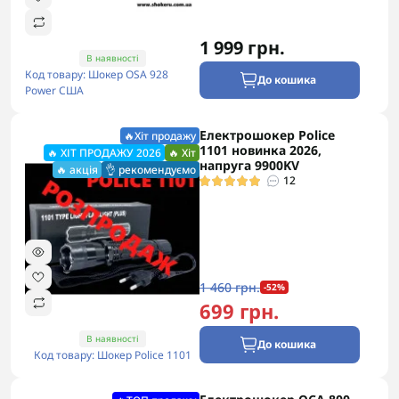
1 999 грн.
В наявності
Код товару: Шокер OSA 928
До кошика
Power США
Електрошокер Police
🔥Хіт продажу
1101 новинка 2026,
🔥 ХІТ ПРОДАЖУ 2026
🔥 Хіт
напруга 9900KV
🔥 акція
👌 рекомендуємо
12
1 460 грн.
-52%
699 грн.
В наявності
До кошика
Код товару: Шокер Police 1101