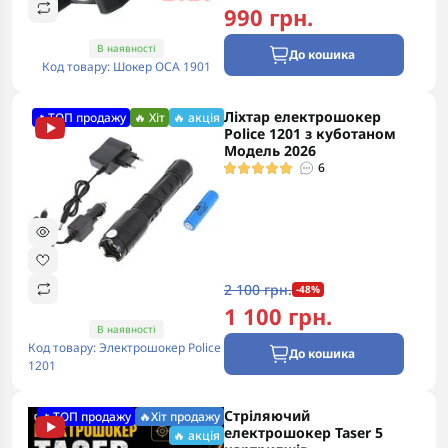
990 грн.
В наявності
До кошика
Код товару: Шокер ОСА 1901
Ліхтар електрошокер
🔥ТОП продажу
🔥 Хіт
🔥 акція
Police 1201 з куботаном
Модель 2026
6
2 100 грн.
-48%
1 100 грн.
В наявності
Код товару: Электрошокер Police
До кошика
1201
Стріляючий
🔥ТОП продажу
🔥Хіт продажу
електрошокер Taser 5
🔥 акція