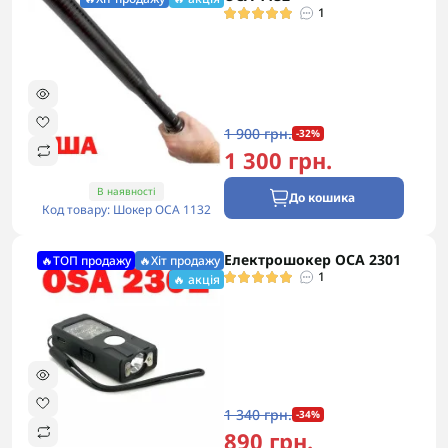
1
1 900 грн.
-32%
1 300 грн.
В наявності
До кошика
Код товару: Шокер ОСА 1132
Електрошокер ОСА 2301
🔥ТОП продажу
🔥Хіт продажу
1
🔥 акція
1 340 грн.
-34%
890 грн.