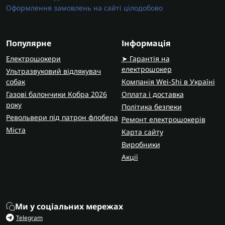
Оформлення замовлень на сайті цілодобово
Популярне
Інформація
Електрошокери
➤ Гарантія на
електрошокер
Ультразвуковий відлякувач
собак
Компанія Wei-Shi в Україні
Газові балончики Кобра 2026
Оплата і доставка
року
Політика безпеки
Револьвери під патрон флобера
Ремонт електрошокерів
Міста
Карта сайту
Виробники
Акції
Ми у соціальних мережах
Telegram