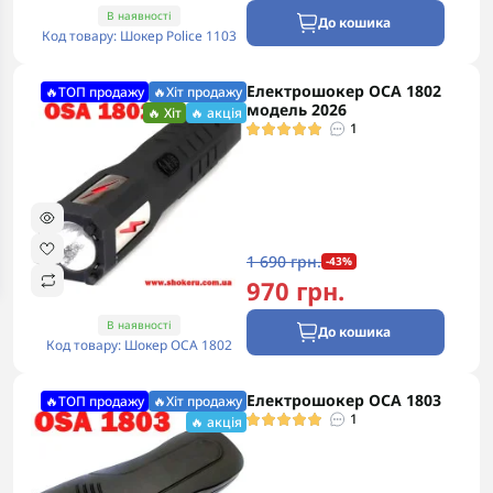
В наявності
До кошика
Код товару: Шокер Police 1103
Електрошокер ОСА 1802
🔥ТОП продажу
🔥Хіт продажу
модель 2026
🔥 Хіт
🔥 акція
1
1 690 грн.
-43%
970 грн.
В наявності
До кошика
Код товару: Шокер ОСА 1802
Електрошокер ОСА 1803
🔥ТОП продажу
🔥Хіт продажу
1
🔥 акція