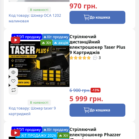
970 грн.
В наявності
Код товару: Шокер ОСА 1202
До кошика
малиновая
Стріляючий
🔥ТОП продажу
🔥Хіт продажу
дистанційний
🔥 Хіт
🔥 акція
електрошокер Taser Plus
9 Картриджів
3
6 900 грн.
-13%
5 999 грн.
В наявності
Код товару: Шокер taser 9
До кошика
картриджей
Стріляючий
🔥ТОП продажу
🔥Хіт продажу
електрошокер Phazzer
🔥 ХІТ ПРОДАЖУ 2026
🔥 Хіт