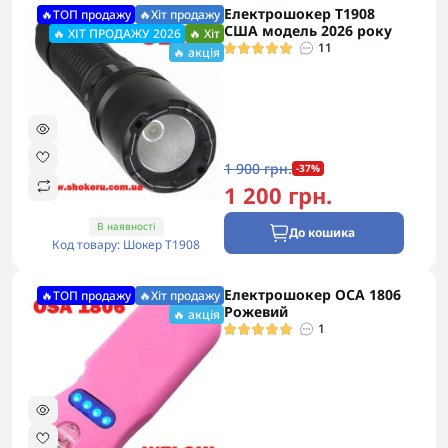
Електрошокер T1908
🔥ТОП продажу
🔥Хіт продажу
США модель 2026 року
🔥 ХІТ ПРОДАЖУ 2026
🔥 Хіт
11
🔥 акція
1 900 грн.
-37%
1 200 грн.
В наявності
До кошика
Код товару: Шокер Т1908
Електрошокер ОСА 1806
🔥ТОП продажу
🔥Хіт продажу
Рожевий
🔥 акція
1