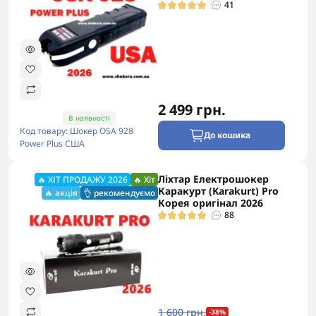
41
2 499 грн.
В наявності
Код товару: Шокер OSA 928
До кошика
Power Plus США
Ліхтар Електрошокер
🔥 ХІТ ПРОДАЖУ 2026
🔥 Хіт
Каракурт (Karakurt) Pro
🔥 акція
👌 рекомендуємо
Корея оригінал 2026
88
1 600 грн.
-38%