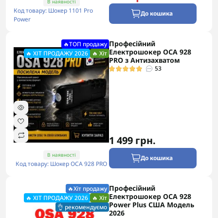
В наявності
Код товару: Шокер 1101 Pro
До кошика
Power
Професійний
🔥ТОП продажу
Електрошокер ОСА 928
🔥 ХІТ ПРОДАЖУ 2026
🔥 Хіт
PRO з Антизахватом
53
1 499 грн.
В наявності
До кошика
Код товару: Шокер ОСА 928 PRO
Професійний
🔥Хіт продажу
Електрошокер ОСА 928
🔥 ХІТ ПРОДАЖУ 2026
🔥 Хіт
Power Plus США Модель
👌 рекомендуємо
2026