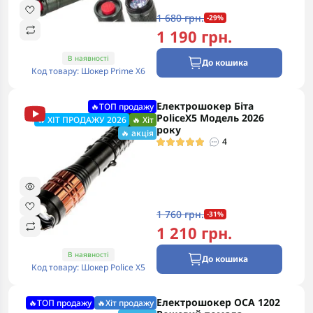
1 680 грн.
-29%
1 190 грн.
В наявності
До кошика
Код товару: Шокер Prime X6
Електрошокер Біта
🔥ТОП продажу
PoliceХ5 Модель 2026
🔥 ХІТ ПРОДАЖУ 2026
🔥 Хіт
року
🔥 акція
4
1 760 грн.
-31%
1 210 грн.
В наявності
До кошика
Код товару: Шокер Police X5
Електрошокер ОСА 1202
🔥ТОП продажу
🔥Хіт продажу