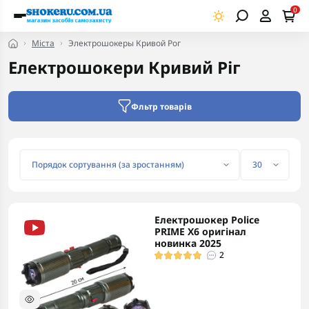
0
Міста
Электрошокеры Кривой Рог
Електрошокери Кривий Ріг
Фльтр товарів
Електрошокер Police
PRIME X6 оригінал
новинка 2025
2