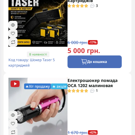
картриджів
3
6 000 грн.
-17%
5 000 грн.
В наявності
Код товару: Шокер Taser 5
До кошика
картриджей
Електрошокер помада
🔥ХІТ ПРОДАЖУ 2026
ОСА 1202 малиновая
🔥Хіт продажу
🔥 акція
1
1 670 грн.
-42%