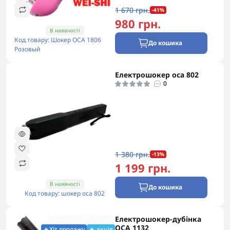
1 670 грн.
-41%
980 грн.
В наявності
Код товару: Шокер ОСА 1806
До кошика
Розовый
Електрошокер оса 802
0
1 380 грн.
-13%
1 199 грн.
В наявності
До кошика
Код товару: шокер оса 802
Електрошокер-дубінка
🔥ХІТ ПРОДАЖУ 2026
ОСА 1132
🔥Хіт продажу
🔥 акція