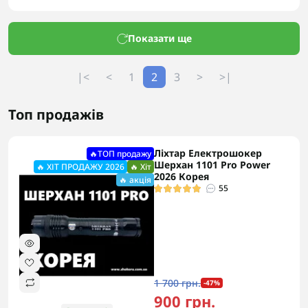
Показати ще
|<
<
1
2
3
>
>|
Топ продажів
Ліхтар Електрошокер
🔥ТОП продажу
Шерхан 1101 Pro Power
🔥 ХІТ ПРОДАЖУ 2026
🔥 Хіт
2026 Корея
🔥 акція
55
1 700 грн.
-47%
900 грн.