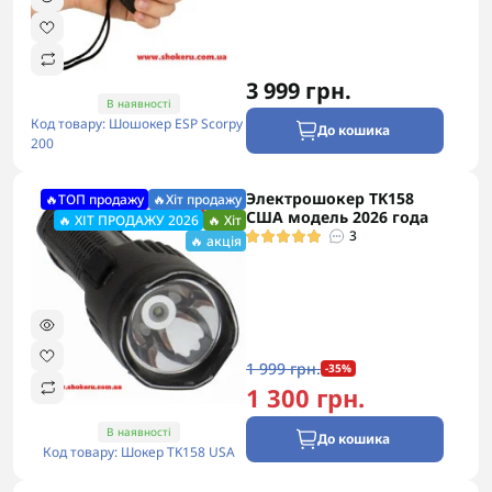
3 999 грн.
В наявності
Код товару: Шошокер ESP Scorpy
До кошика
200
Электрошокер TK158
🔥ТОП продажу
🔥Хіт продажу
США модель 2026 года
🔥 ХІТ ПРОДАЖУ 2026
🔥 Хіт
3
🔥 акція
1 999 грн.
-35%
1 300 грн.
В наявності
До кошика
Код товару: Шокер TK158 USA