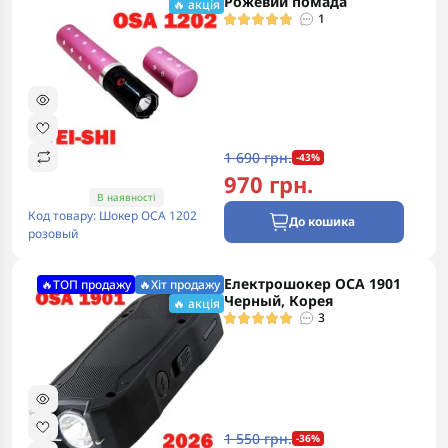
Рожевий помада
🔥 акція
1
1 690 грн.
-43%
970 грн.
В наявності
Код товару: Шокер ОСА 1202
До кошика
розовый
Електрошокер ОСА 1901
🔥ТОП продажу
🔥Хіт продажу
Черный, Корея
🔥 акція
3
1 550 грн.
-36%