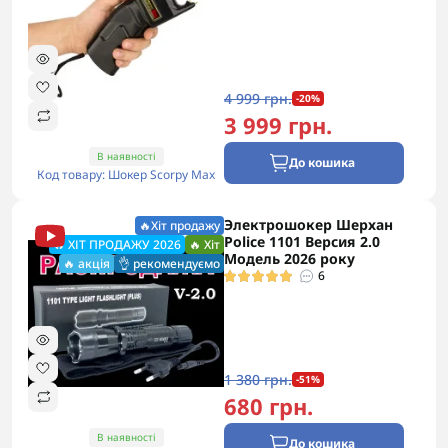
4 999 грн.
-20%
3 999 грн.
В наявності
До кошика
Код товару: Шокер Scorpy Max
Электрошокер Шерхан
🔥Хіт продажу
Police 1101 Версия 2.0
🔥 ХІТ ПРОДАЖУ 2026
🔥 Хіт
Модель 2026 року
🔥 акція
👌 рекомендуємо
6
1 380 грн.
-51%
680 грн.
В наявності
До кошика