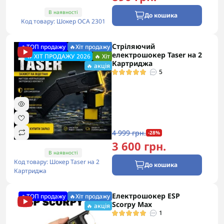
В наявності
До кошика
Код товару: Шокер ОСА 2301
Стріляючий
🔥ТОП продажу
🔥Хіт продажу
електрошокер Taser на 2
🔥 ХІТ ПРОДАЖУ 2026
🔥 Хіт
Картриджа
🔥 акція
5
4 999 грн.
-28%
3 600 грн.
В наявності
Код товару: Шокер Taser на 2
До кошика
Картриджа
Електрошокер ESP
🔥ТОП продажу
🔥Хіт продажу
Scorpy Max
🔥 акція
1