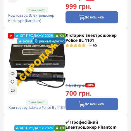
999 грн.
В наявності
Код товару: Электрошокер
До кошика
Каракурт (Karakurt)
Ліхтарик Електрошокер
🔥 ХІТ ПРОДАЖУ 2026
🔥 Хіт
Police BL 1101
🔥 акція
👌 рекомендуємо
65
1 650 грн.
-58%
700 грн.
В наявності
До кошика
Код товару: Шокер Police BL 1101
✅ Професійний
🔥ХІТ ПРОДАЖУ 2026
Електрошокер Phantom
🔥 ХІТ ПРОДАЖУ 2026
🔥 Хіт