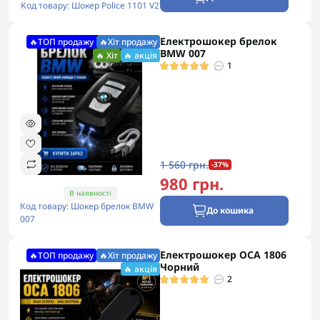
Код товару: Шокер Police 1101 V2
Електрошокер брелок
🔥ТОП продажу
🔥Хіт продажу
BMW 007
🔥 Хіт
🔥 акція
1
1 560 грн.
-37%
980 грн.
В наявності
Код товару: Шокер брелок BMW
До кошика
007
Електрошокер ОСА 1806
🔥ТОП продажу
🔥Хіт продажу
Чорний
🔥 акція
2