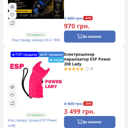
1 680 грн.
-42%
970 грн.
В наявності
До кошика
Код товару: Шокер ОСА 1806
Електрошокер
🔥ТОП продажу
🔥Хіт продажу
паралізатор ESP Power
🔥 акція
200 Lady
1
4 400 грн.
-20%
3 499 грн.
В наявності
Код товару: Шокер ESP Power
До кошика
Lady