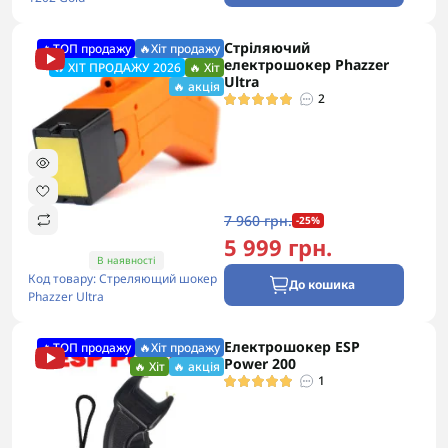
Стріляючий
🔥ТОП продажу
🔥Хіт продажу
електрошокер Phazzer
🔥 ХІТ ПРОДАЖУ 2026
🔥 Хіт
Ultra
🔥 акція
2
7 960 грн.
-25%
5 999 грн.
В наявності
Код товару: Стреляющий шокер
До кошика
Phazzer Ultra
Електрошокер ESP
🔥ТОП продажу
🔥Хіт продажу
Power 200
🔥 Хіт
🔥 акція
1