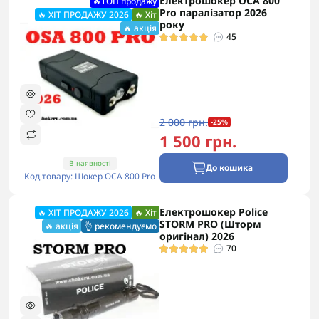
Електрошокер ОСА 800
🔥ТОП продажу
Pro паралізатор 2026
🔥 ХІТ ПРОДАЖУ 2026
🔥 Хіт
року
🔥 акція
45
2 000 грн.
-25%
1 500 грн.
В наявності
До кошика
Код товару: Шокер ОСА 800 Pro
Електрошокер Police
🔥 ХІТ ПРОДАЖУ 2026
🔥 Хіт
STORM PRO (Шторм
🔥 акція
👌 рекомендуємо
оригінал) 2026
70