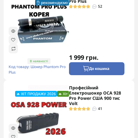
Pro Plus
👌 рекомендуємо
52
1 999 грн.
В наявності
Код товару: Шокер Phantom Pro
До кошика
Plus
Професійний
🔥ХІТ ПРОДАЖУ 2026
Електрошокер ОСА 928
🔥 ХІТ ПРОДАЖУ 2026
🔥 Хіт
Pro Power США 900 тис
Volt
41