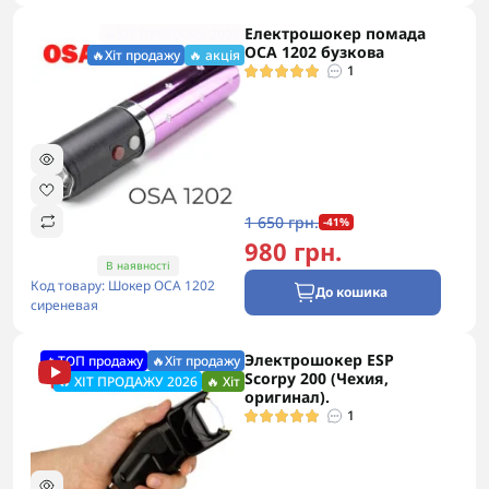
Електрошокер помада
🔥ХІТ ПРОДАЖУ 2026
ОСА 1202 бузкова
🔥Хіт продажу
🔥 акція
1
1 650 грн.
-41%
980 грн.
В наявності
Код товару: Шокер ОСА 1202
До кошика
сиреневая
Электрошокер ESP
🔥ТОП продажу
🔥Хіт продажу
Scorpy 200 (Чехия,
🔥 ХІТ ПРОДАЖУ 2026
🔥 Хіт
оригинал).
1