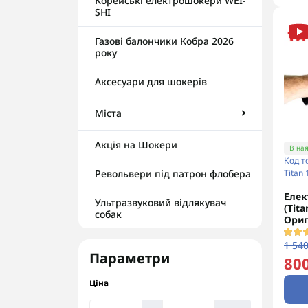
Корейські електрошокери WEI-
SHI
Газові балончики Кобра 2026
року
Аксесуари для шокерів
Міста
Акція на Шокери
В ная
Код т
Titan
Револьвери під патрон флобера
Елек
Ультразвуковий відлякувач
(Tita
собак
Ориг
1 540
Параметри
800
Ціна