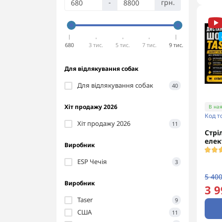
-
грн.
680
3 тис.
5 тис.
7 тис.
9 тис.
Для відлякування собак
Для відлякування собак
40
Хіт продажу 2026
В ная
Код т
Хіт продажу 2026
11
Стрі
елек
Виробник
ESP Чечія
3
5 400
Виробник
3 9
Taser
9
США
11