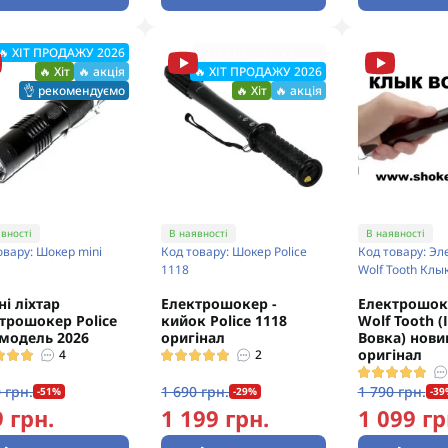
🔥 ХІТ ПРОДАЖУ 2026
🔥ХІТ ПРОДАЖУ 2026
🔥 Хіт
🔥 акція
🔥 ХІТ ПРОДАЖУ 2026
👌 рекомендуємо
🔥 Хіт
🔥 акція
вності
В наявності
В наявності
овару: Шокер mini
Код товару: Шокер Police
Код товару: Э
1118
Wolf Tooth Клы
ні ліхтар
Електрошокер -
Електрошок
трошокер Police
кийок Police 1118
Wolf Tooth (
модель 2026
оригінал
Вовка) нови
оригінал
4
2
 грн.
1 690 грн.
1 790 грн.
-51%
-29%
-39
 грн.
1 199 грн.
1 099 гр