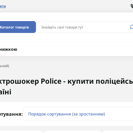
кти
Каталог товарів
 знижкою
ький)
ктрошокер Police - купити поліцейс
їні
ртування: