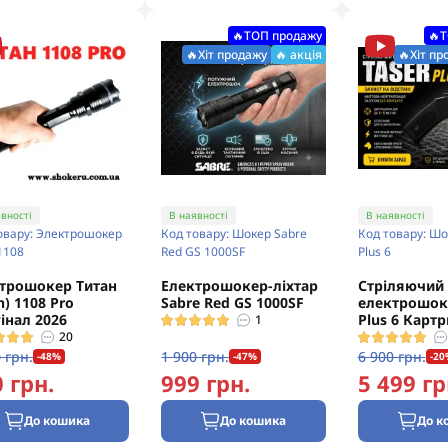
безкоштовна
🔥ТОП продажу
🔥
🔥Хіт продажу
🔥 акція
🔥Хіт пр
вності
В наявності
В наявності
овару: Электрошокер
Код товару: Шокер Sabre
Код товару: Шо
 1108
Red GS 1000SF
Plus 6
трошокер Титан
Електрошокер-ліхтар
Стріляючий
n) 1108 Pro
Sabre Red GS 1000SF
електрошоке
інал 2026
Plus 6 Карт
1
20
 грн.
1 900 грн.
6 900 грн.
-48%
-47%
-20
 грн.
999 грн.
5 499 гр
До кошика
До кошика
До к