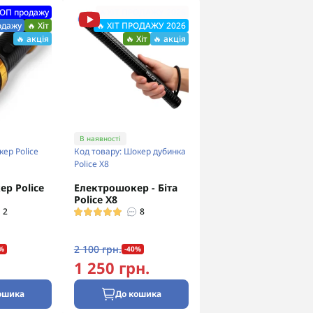
ТОП продажу
🔥ХІТ ПРОДАЖУ 2026
одажу
🔥 Хіт
🔥 ХІТ ПРОДАЖУ 2026
🔥 акція
🔥 Хіт
🔥 акція
В наявності
кер Police
Код товару: Шокер дубинка
Police Х8
р Police
Електрошокер - Біта
Police Х8
2
8
2 100 грн.
%
-40%
1 250 грн.
ошика
До кошика