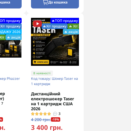
ошика
До кошика
ТОП продажу
🔥ТОП продажу
Хіт продажу
🔥Хіт продажу
🔥 Хіт
РОДАЖУ 2026
🔥 акція
Хіт
🔥 акція
В наявності
кер Phazzer
Код товару: Шокер Taser на
1 картридж
ер
Дистанційний
r)
електрошокер Taser
7
на 1 картридж США
2026
3
4 200 грн.
%
-19%
н.
3 400 грн.