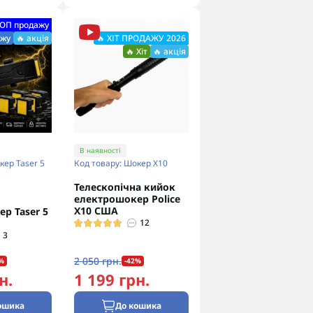
ТОП продажу
🔥ХІТ ПРОДАЖУ 2026
ажу
🔥 акція
🔥 ХІТ ПРОДАЖУ 2026
🔥 Хіт
🔥 акція
В наявності
кер Taser 5
Код товару: Шокер Х10
Телескопічна кийок
електрошокер Police
X10 США
р Taser 5
12
3
2 050 грн.
%
-42%
н.
1 199 грн.
ошика
До кошика