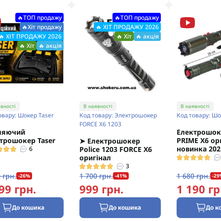
🔥ТОП продажу
🔥ТОП продажу
🔥Хіт продажу
🔥 ХІТ ПРОДАЖУ 2026
🔥 ХІТ ПРОДАЖУ 2026
🔥 Хіт
🔥 акція
🔥 Хіт
🔥 акція
вності
В наявності
В наявності
овару: Шокер Taser
Код товару: Электрошокер
Код товару: Шо
FORCE X6 1203
ляючий
Електрошоке
трошокер Taser
PRIME X6 ор
➤ Електрошокер
новинка 202
6
Police 1203 FORCE X6
оригінал
3
 грн.
1 700 грн.
1 680 грн.
-26%
-41%
-29
99 грн.
999 грн.
1 190 гр
До кошика
До кошика
До к