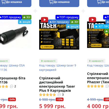
До кошика
До кошика
До к
🔥ТОП продажу
🔥 Хіт
🔥ТОП продажу
🔥
🔥 акція
🔥Хіт продажу
🔥 Хіт

🔥 акція
🔥 ХІТ П
🔥 
вності
В наявності
В наявності
овару: Шокер ОSА
Код товару: Шокер taser 9
Код товару: Шо
 1136
картриджей
Стріляючий
електрошок
трошокер біта
Стріляючий
Phazzer (Tase
1136
дистанційний
електрошокер Taser
2
Plus 9 Картриджів
3
 грн.
6 900 грн.
4 999 грн.
-34%
-13%
-20
99 грн.
5 999 грн.
4 000 гр