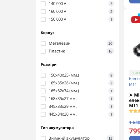
140 000 V
3
160 000 V
2
150 000 V
1
Корпус
Металевий
20
Пластик
16
Розміри
В ная
150х40х25 (мм.)
8
Код т
165х35х28 (мм.)
2
M11
165х62х34 (мм.)
1
➤ Мі
168х35х27 мм.
1
елек
M11 
345х33х29 мм.
1
445х34х30 мм.
1
1 640
Тип акумулятора
799
Знімний акумулятор
15