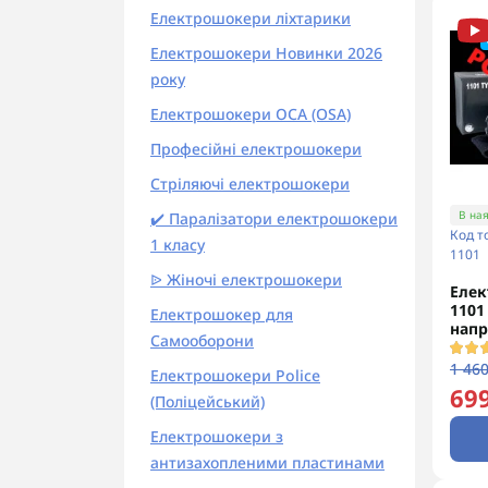
Електрошокери ліхтарики
Електрошокери Новинки 2026
року
Електрошокери ОСА (OSA)
Професійні електрошокери
Стріляючі електрошокери
В ная
✔️ Паралізатори електрошокери
Код т
1 класу
1101
ᐉ Жіночі електрошокери
Елек
1101
Електрошокер для
напр
Самооборони
1 460
Електрошокери Police
699
(Поліцейський)
Електрошокери з
антизахопленими пластинами