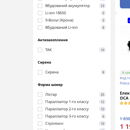
Вбудований акумулятор
23
Li-ion 18650
5
9-Вольт (Крона)
3
Вбудований Li-ion
8
Антизахоплення
ТАК
10
Сирена
Сирена
8
В ная
Код т
Police
Форма шокер
Елек
Ліхтар
25
ОСА 
Паралізатор 1-го классу
12
Паралізатор 2-го классу
10
Паралізатор 3-го классу
6
1 830
Стріляючі
10
1 1