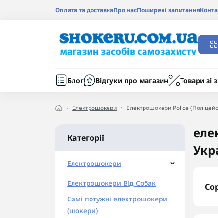
Оплата та доставка
Про нас
Поширені запитання
Конта
Блог
Відгуки про магазин
Товари зі
Електрошокери
Електрошокери Police (Поліцейс
еле
Категорії
Укра
Електрошокери
Електрошокери Від Собак
Со
Самі потужні електрошокери
(шокери)