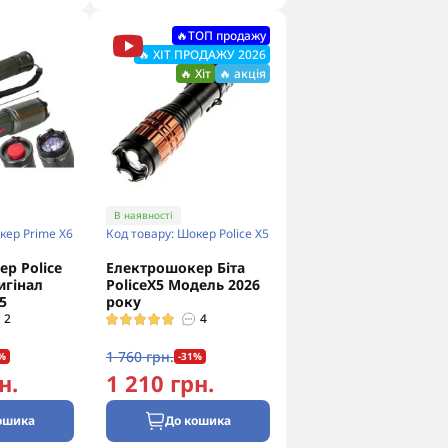
🔥ТОП продажу
🔥 ХІТ ПРОДАЖУ 2026
🔥 Хіт
🔥 акція
В наявності
кер Prime X6
Код товару: Шокер Police X5
р Police
Електрошокер Біта
игінал
PoliceХ5 Модель 2026
5
року
2
4
1 760 грн.
%
-31%
н.
1 210 грн.
ошика
До кошика