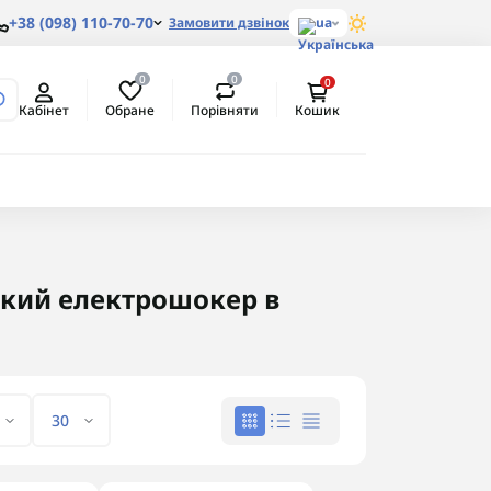
+38 (098) 110-70-70
Замовити дзвінок
ua
0
0
0
Обране
Порівняти
Кабінет
Кошик
ький електрошокер в