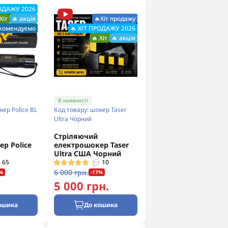
РОДАЖУ 2026
🔥ХІТ ПРОДАЖУ 2026
Хіт
🔥 акція
🔥Хіт продажу
екомендуємо
🔥 ХІТ ПРОДАЖУ 2026
🔥 Хіт
🔥 акція
В наявності
кер Police BL
Код товару: шокер Taser
Ultra Чорний
Стріляючий
р Police
електрошокер Taser
Ultra США Чорний
65
10
6 000 грн.
%
-17%
5 000 грн.
ошика
До кошика