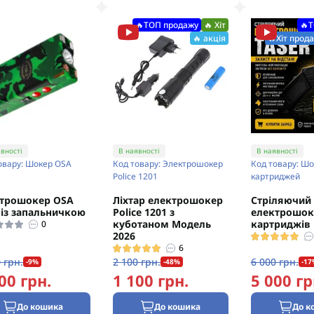
🔥ТОП продажу
🔥 Хіт
🔥
🔥 акція
🔥Хіт прод
вності
В наявності
В наявності
овару: Шокер ОSA
Код товару: Электрошокер
Код товару: Шо
Police 1201
картриджей
трошокер ОSA
Ліхтар електрошокер
Стріляючий
 із запальничкою
Police 1201 з
електрошоке
куботаном Модель
картриджів
0
2026
6
 грн.
2 100 грн.
6 000 грн.
-9%
-48%
-17
00 грн.
1 100 грн.
5 000 гр
До кошика
До кошика
До к