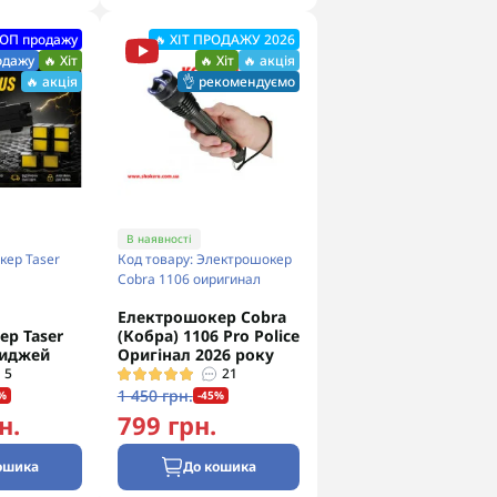
ТОП продажу
🔥 ХІТ ПРОДАЖУ 2026
одажу
🔥 Хіт
🔥 Хіт
🔥 акція
🔥 акція
👌 рекомендуємо
В наявності
кер Taser
Код товару: Электрошокер
Cobra 1106 оиригинал
Електрошокер Cobra
р Taser
(Кобра) 1106 Pro Police
риджей
Оригінал 2026 року
5
21
1 450 грн.
%
-45%
н.
799 грн.
ошика
До кошика