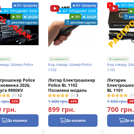
🔥Хіт продажу
🔥Хіт продажу
🔥 ХІТ П
🔥 ХІТ ПРОДАЖУ 2026
🔥 ХІТ ПРОДАЖУ 2026
🔥 
🔥 Хіт
🔥 акція
🔥 Хіт
🔥 акція
👌 р
👌 рекомендуємо
👌 рекомендуємо
вності
В наявності
В наявності
овару: Шокер Police
Код товару: Шокер Police
Код товару: Шо
1102
1101
трошокер Police
Ліхтар Електрошокер
Ліхтарик
 новинка 2026,
Police BL 1102
Електрошоке
уга 9900KV
Посилена модель
BL 1101
12
3
 грн.
1 600 грн.
1 650 грн.
-52%
-44%
-58
 грн.
899 грн.
700 грн.
До кошика
До кошика
До к