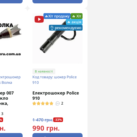
🔥Хіт продажу
🔥 Хіт
🔥 акція
👌 рекомендуємо
В наявності
лектрошокер
Код товару: шокер Police
к Волка
910
ер 007
Електрошокер Police
Ікло
910
нка,
2
3
1 470 грн.
%
-33%
н.
990 грн.