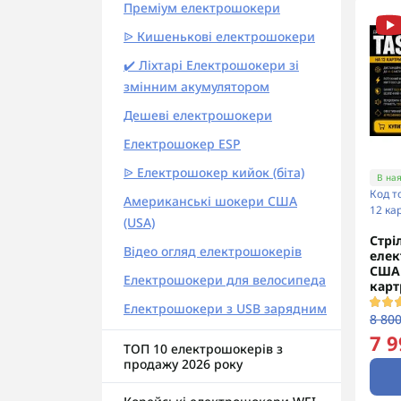
Преміум електрошокери
ᐉ Кишенькові електрошокери
✔️ Ліхтарі Електрошокери зі
змінним акумулятором
Дешеві електрошокери
Електрошокер ESP
ᐉ Електрошокер кийок (біта)
В ная
Код т
Американські шокери США
12 ка
(USA)
Стрі
Відео огляд електрошокерів
елек
США 
Електрошокери для велосипеда
карт
Електрошокери з USB зарядним
8 800
7 9
ТОП 10 електрошокерів з
продажу 2026 року