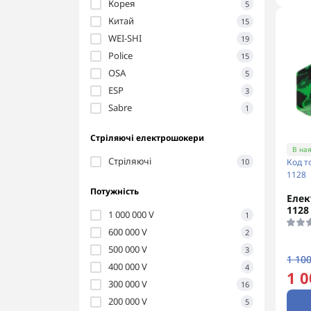
Корея
5
Китай
15
WEI-SHI
19
Police
15
OSA
5
ESP
3
Sabre
1
Стріляючі електрошокери
В ная
Стріляючі
10
Код т
1128
Потужність
Елек
1128
1 000 000 V
1
600 000 V
2
500 000 V
3
1 100
400 000 V
4
1 0
300 000 V
16
200 000 V
5