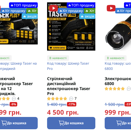
🔥ТОП продажу
🔥ТОП продажу
🔥
🔥Хіт продажу
🔥 Хіт
🔥Хіт продажу
🔥 Хіт
🔥Хіт пр
🔥 акція
🔥 акція
вності
В наявності
В наявності
овару: Шокер Taser на
Код товару: Шокер Taser
Код товару: шо
ртриджей
Pro
6800
ляючий
Стріляючий
Электрошоке
трошокер Taser
дистанційний
6800
на 12
електрошокер Taser
риджів.
Pro
4
7
 грн.
5 400 грн.
1 500 грн.
-9%
-17%
-33
99 грн.
4 500 грн.
999 грн.
До кошика
До кошика
До к