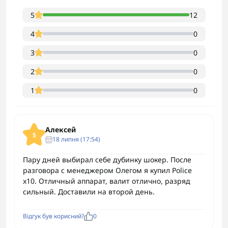
5
12
4
0
3
0
2
0
1
0
Алексей
5
18 липня (17:54)
Пару дней выбирал себе дубинку шокер. После
разговора с менеджером Олегом я купил Police
x10. Отличный аппарат, валит отлично, разряд
сильный. Доставили на второй день.
Відгук був корисний?
0