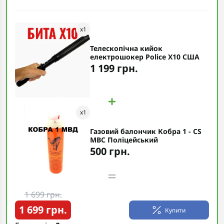
x
1
Телескопічна кийок
електрошокер Police X10 США
1 199 грн.
x
1
Газовий балончик Кобра 1 - CS
МВС Поліцейський
500 грн.
1 699 грн.
1 699 грн.
Купити