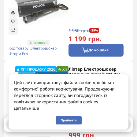
1 950 грн.
-39%
1 199 грн.
В наявності
Код товару: Электрошокер
До кошика
Шторм Pro
Ліхтар Електрошокер
🔥 ХІТ ПРОДАЖУ 2026
🔥 Хіт
Каракурт (Karakurt) Pro
🔥 акція
👌 рекомендуємо
Корея оригінал 2026
Цей сайт використовує файли cookie для більш
88
комфортної роботи користувача. Продовжуючи
перегляд сторінок сайту, ви погоджуєтесь із
політикою використання файлів cookies.
Детальніше
Прийняти
0
0
1 600 грн.
-38%
999 грн.