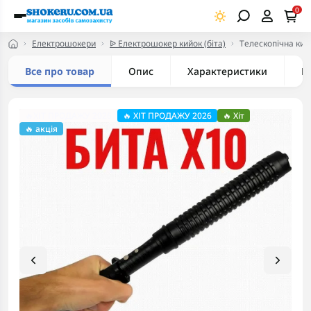
0
Електрошокери
ᐉ Електрошокер кийок (біта)
Телескопічна кий
Все про товар
Опис
Характеристики
В
🔥ХІТ ПРОДАЖУ 2026
🔥 ХІТ ПРОДАЖУ 2026
🔥 Хіт
🔥 акція