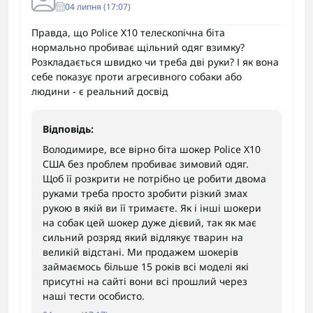
04 липня (17:07)
Правда, що Police X10 телескопічна біта
нормально пробиває щільний одяг взимку?
Розкладається швидко чи треба дві руки? І як вона
себе показує проти агресивного собаки або
людини - є реальний досвід
Відповідь:
Володимире, все вірно біта шокер Police X10
США без проблем пробиває зимовий одяг.
Щоб її розкрити не потрібно це робити двома
руками треба просто зробити різкий змах
рукою в якій ви її тримаєте. Як і інші шокери
на собак цей шокер дуже дієвий, так як має
сильний розряд який відлякує тварин на
великій відстані. Ми продажем шокерів
займаємось більше 15 років всі моделі які
присутні на сайті вони всі прошлий через
наші тести особисто.