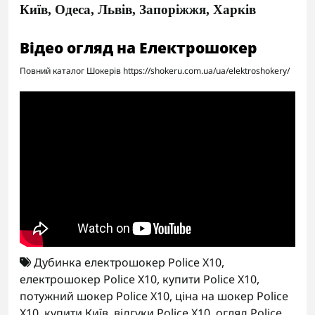
Київ, Одеса, Львів, Запоріжжя, Харків
Відео огляд на Електрошокер
Повний каталог Шокерів https://shokeru.com.ua/ua/elektroshokery/
Дубинка електрошокер Police X10
,
електрошокер Police X10
,
купити Police X10
,
потужний шокер Police X10
,
ціна на шокер Police
X10
,
купити Київ
,
відгуки Police X10
,
огляд Police