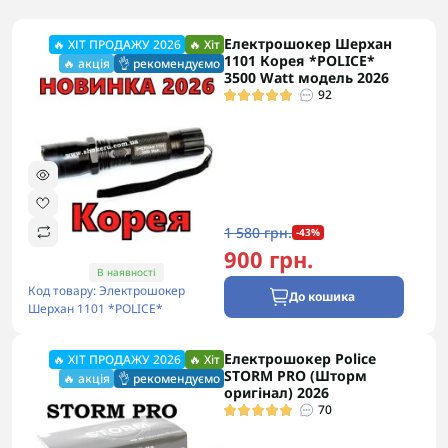
Електрошокер Шерхан
🔥 ХІТ ПРОДАЖУ 2026
🔥 Хіт
1101 Корея *POLICE*
🔥 акція
👌 рекомендуємо
3500 Watt модель 2026
92
1 580 грн.
-43%
900 грн.
В наявності
Код товару: Электрошокер
До кошика
Шерхан 1101 *POLICE*
Електрошокер Police
🔥 ХІТ ПРОДАЖУ 2026
🔥 Хіт
STORM PRO (Шторм
🔥 акція
👌 рекомендуємо
оригінал) 2026
70