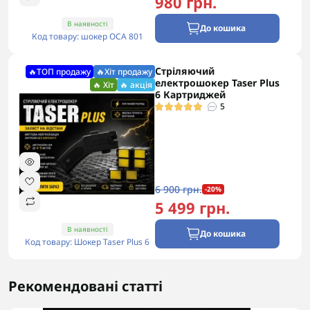
980 грн.
В наявності
До кошика
Код товару: шокер ОСА 801
Стріляючий
🔥ТОП продажу
🔥Хіт продажу
електрошокер Taser Plus
🔥 Хіт
🔥 акція
6 Картриджей
5
6 900 грн.
-20%
5 499 грн.
В наявності
До кошика
Код товару: Шокер Taser Plus 6
Рекомендовані статті