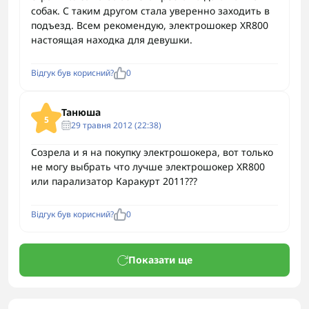
собак. С таким другом стала уверенно заходить в
подъезд. Всем рекомендую, электрошокер XR800
настоящая находка для девушки.
Відгук був корисний?
0
Танюша
5
29 травня 2012 (22:38)
Созрела и я на покупку электрошокера, вот только
не могу выбрать что лучше электрошокер XR800
или парализатор Каракурт 2011???
Відгук був корисний?
0
Показати ще