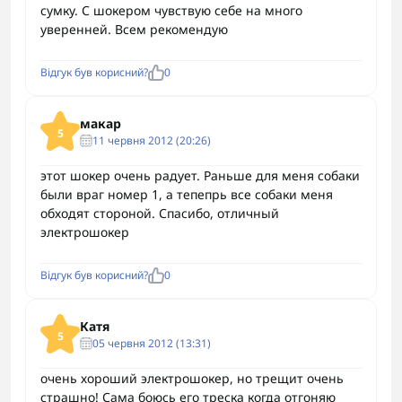
сумку. С шокером чувствую себе на много
уверенней. Всем рекомендую
Відгук був корисний?
0
макар
5
11 червня 2012 (20:26)
этот шокер очень радует. Раньше для меня собаки
были враг номер 1, а тепепрь все собаки меня
обходят стороной. Спасибо, отличный
электрошокер
Відгук був корисний?
0
Катя
5
05 червня 2012 (13:31)
очень хороший электрошокер, но трещит очень
страшно! Сама боюсь его треска когда отгоняю