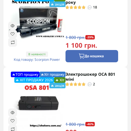
року
🔥 акція
18
1 800 грн.
-39%
1 100 грн.
В наявності
До кошика
Код товару: Scorpion Power
Электрошокер ОСА 801
🔥ТОП продажу
🔥Хіт продажу
міні
🔥 ХІТ ПРОДАЖУ 2026
🔥 Хіт
2
🔥 акція
1 800 грн.
-46%