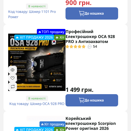
900 грн.
В наявності
Код товару: Шокер 1101 Pro
До кошика
Power
Професійний
🔥ТОП продажу
Електрошокер ОСА 928
🔥 ХІТ ПРОДАЖУ 2026
🔥 Хіт
PRO з Антизахватом
54
1 499 грн.
В наявності
До кошика
Код товару: Шокер ОСА 928 PRO
Корейський
🔥ХІТ ПРОДАЖУ 2026
електрошокер Scorpion
🔥Хіт продажу
Power оригінал 2026
🔥 ХІТ ПРОДАЖУ 2026
🔥 Хіт