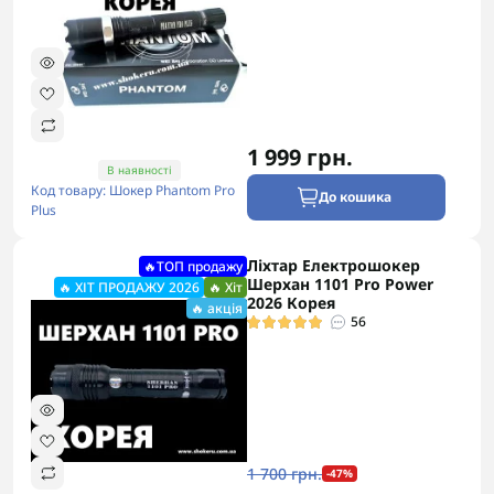
1 999 грн.
В наявності
Код товару: Шокер Phantom Pro
До кошика
Plus
Ліхтар Електрошокер
🔥ТОП продажу
Шерхан 1101 Pro Power
🔥 ХІТ ПРОДАЖУ 2026
🔥 Хіт
2026 Корея
🔥 акція
56
1 700 грн.
-47%