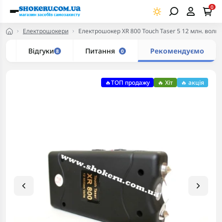
0
Електрошокери
Електрошокер XR 800 Touch Taser 5 12 млн. вольт
с
Відгуки
Питання
Рекомендуємо
8
0
🔥ТОП продажу
🔥 Хіт
🔥 акція