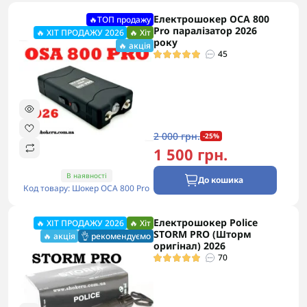
Електрошокер ОСА 800
🔥ТОП продажу
Pro паралізатор 2026
🔥 ХІТ ПРОДАЖУ 2026
🔥 Хіт
року
🔥 акція
45
2 000 грн.
-25%
1 500 грн.
В наявності
До кошика
Код товару: Шокер ОСА 800 Pro
Електрошокер Police
🔥 ХІТ ПРОДАЖУ 2026
🔥 Хіт
STORM PRO (Шторм
🔥 акція
👌 рекомендуємо
оригінал) 2026
70