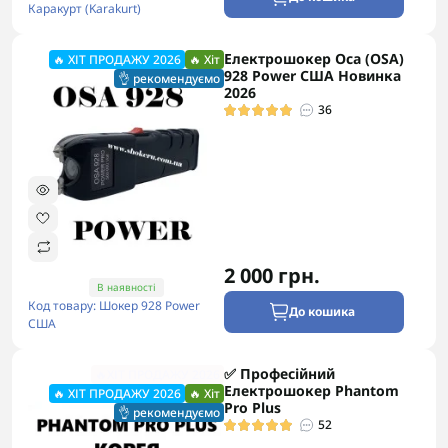
Каракурт (Karakurt)
Електрошокер Oca (OSA)
🔥 ХІТ ПРОДАЖУ 2026
🔥 Хіт
928 Power США Новинка
👌 рекомендуємо
2026
36
2 000 грн.
В наявності
Код товару: Шокер 928 Power
До кошика
США
✅ Професійний
🔥ХІТ ПРОДАЖУ 2026
Електрошокер Phantom
🔥 ХІТ ПРОДАЖУ 2026
🔥 Хіт
Pro Plus
👌 рекомендуємо
52