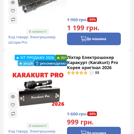
1 950 грн.
-39%
1 199 грн.
В наявності
Код товару: Электрошокер
До кошика
Шторм Pro
Ліхтар Електрошокер
🔥 ХІТ ПРОДАЖУ 2026
🔥 Хіт
Каракурт (Karakurt) Pro
🔥 акція
👌 рекомендуємо
Корея оригінал 2026
88
1 600 грн.
-38%
999 грн.
В наявності
Код товару: Электрошокер
До кошика