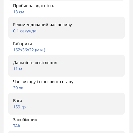
Пробивна здатність
13 см
Рекомендований час впливу
0,1 секунда.
Габарити
162х36х22 (мм.)
Дальність освітлення
11 м
Час виходу із шокового стану
39 хв
Вага
159 гр
Запобіжник
ТАК