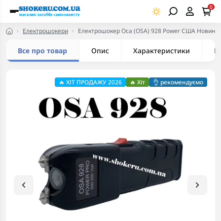
0
Електрошокери
Електрошокер Oca (OSA) 928 Power США Новинка
Все про товар
Опис
Характеристики
В
🔥 ХІТ ПРОДАЖУ 2026
🔥 Хіт
👌 рекомендуємо