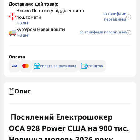
Доставимо цей товар:
Новою Поштою у відділення та
за тарифами
поштомати
перевізника
1-3 дні
Курʼєром Нової пошти
за тарифами перевізника
1-3 дні
Оплата
оплата за рахунком
готівкою
Опис
Посилений Електрошокер
ОСА
928 Power
США
на 900
тис
.
Новинка модель 2026 року.