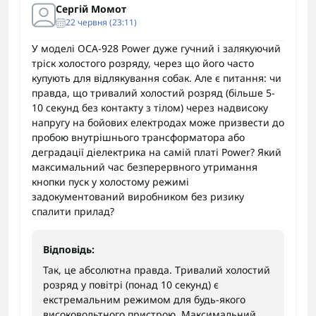
Сергій Момот
22 червня (23:11)
У моделі ОСА-928 Power дуже гучний і залякуючий
тріск холостого розряду, через що його часто
купують для відлякування собак. Але є питання: чи
правда, що тривалий холостий розряд (більше 5-
10 секунд без контакту з тілом) через надвисоку
напругу на бойових електродах може призвести до
пробою внутрішнього трансформатора або
деградації діелектрика на самій платі Power? Який
максимальний час безперервного утримання
кнопки пуск у холостому режимі
задокументований виробником без ризику
спалити прилад?
Відповідь:
Так, це абсолютна правда. Тривалий холостий
розряд у повітрі (понад 10 секунд) є
екстремальним режимом для будь-якого
високовольтного пристрою. Максимальний