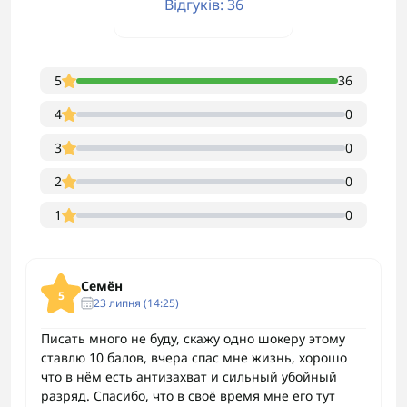
Відгуків: 36
5
36
4
0
3
0
2
0
1
0
Семён
5
23 липня (14:25)
Писать много не буду, скажу одно шокеру этому
ставлю 10 балов, вчера спас мне жизнь, хорошо
что в нём есть антизахват и сильный убойный
разряд. Спасибо, что в своё время мне его тут