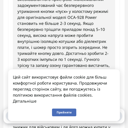
задокументований час безперервного
утримання кнопки «пуск» у холостому режимі
для оригінальної моделі ОСА-928 Power
становить не більше 2-3 секунд. Якщо
безперервно тріщати приладом понад 5–10
секунд, висока напруга може пробити
внутрішню ізоляцію котушки або діелектрик
плати, і шокер просто згорить зсередини. Не
тримайте кнопку довго. Достатньо зробити 2-
3 коротких імпульси по 1 секунді. Гучного
тріску та запаху озону гарантовано вистачить,
щоб відігнати тварин без ризику для
Цей сайт використовує файли cookie для більш
електроніки!
комфортної роботи користувача. Продовжуючи
22 червня (23:14)
перегляд сторінок сайту, ви погоджуєтесь із
політикою використання файлів cookies.
Детальніше
Олесь
25 травня (08:07)
Прийняти
0
0
Як часто треба заряджати цей шокер? Чи є якісь
знижки для військовим і де його можна купити у