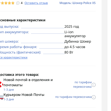
4
Оставить отзыв
Модель: Шокер Police X5
сновные характеристики
од выпуска:
2025 год
ип аккумулятора:
Li-ion
аккумулятор
ип шокера:
Дубинка Шокер
ремя работы фонаря:
до 4.5 часов
ощность (фактическая):
80 Вт
се характеристики
оставка этого товара:
Новой почтой в отделения и
по тарифам
почтоматы
перевозчика
1-3 дня
Курьером Новой Почты
по тарифам перевозчика
1-3 дня