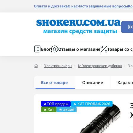
Оплата и доставка
О нас
Часто задаваемые вопросы
Ко
Блог
Отзывы о магазине
Товары со 
Электрошокеры
ᐉ Электрошокер дубинка
Эл
Все о товаре
Описание
Характ
🔥ТОП продаж
🔥 ХИТ ПРОДАЖ 2026
🔥 Хит
🔥 акция