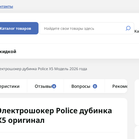
нтакты
Каталог товаров
Ка
скидкой
ектрошокер дубинка Police Х5 Модель 2026 года
еристики
Отзывы
Вопросы
Рекоменду
4
0
Электрошокер Police дубинка
Х5 оригинал