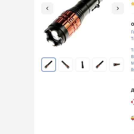
О
Г
Т
Т
В
М
В
Д