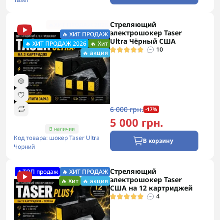
Стреляющий
🔥ХИТ ПРОДАЖ 2026
электрошокер Taser
🔥 ХИТ ПРОДАЖ
Ultra Чёрный США
🔥 ХИТ ПРОДАЖ 2026
🔥 Хит
10
🔥 акция
6 000 грн.
-17%
5 000 грн.
В наличии
Код товара: шокер Taser Ultra
В корзину
Чорний
Стреляющий
🔥ТОП продаж
🔥 ХИТ ПРОДАЖ
электрошокер Taser
🔥 Хит
🔥 акция
США на 12 картриджей
4