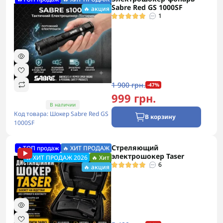
Sabre Red GS 1000SF
🔥 акция
1
1 900 грн.
-47%
999 грн.
В наличии
Код товара: Шокер Sabre Red GS
В корзину
1000SF
Стреляющий
🔥ТОП продаж
🔥 ХИТ ПРОДАЖ
электрошокер Taser
🔥 ХИТ ПРОДАЖ 2026
🔥 Хит
6
🔥 акция