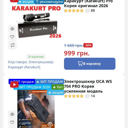
Каракурт (Karakurt) Pro
🔥 акция
👌 рекомендуем
Корея оригинал 2026
88
1 600 грн.
-38%
999 грн.
В наличии
Код товара: Электрошокер
В корзину
Каракурт (Karakurt)
Электрошокер ОСА WS
🔥ТОП продаж
🔥 ХИТ ПРОДАЖ
704 PRO Корея
🔥 ХИТ ПРОДАЖ 2026
🔥 Хит
усиленная модель
🔥 акция
14