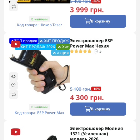
5 400 грн.
-26%
3 999 грн.
В наличии
В корзину
Код товара: Шокер Taser
Электрошокер ESP
🔥ТОП продаж
🔥 ХИТ ПРОДАЖ
Power Max Чехия
🔥 ХИТ ПРОДАЖ 2026
🔥 Хит
3
🔥 акция
5 100 грн.
-16%
4 300 грн.
В наличии
В корзину
Код товара: ESP Power Max
Электрошокер Молния
1321 (Усиленная)
модель 2026