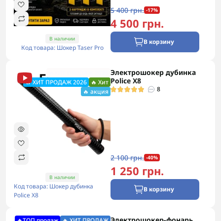
5 400 грн.
-17%
4 500 грн.
В наличии
В корзину
Код товара: Шокер Taser Pro
Электрошокер дубинка
🔥ХИТ ПРОДАЖ 2026
Police Х8
🔥 ХИТ ПРОДАЖ 2026
🔥 Хит
8
🔥 акция
2 100 грн.
-40%
1 250 грн.
В наличии
Код товара: Шокер дубинка
В корзину
Police Х8
Электрошокер-фонарь
🔥ТОП продаж
🔥 ХИТ ПРОДАЖ