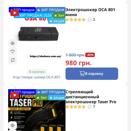
Электрошокер ОСА 801
🔥ТОП продаж
🔥 ХИТ ПРОДАЖ
мини
🔥 ХИТ ПРОДАЖ 2026
🔥 Хит
2
🔥 акция
1 800 грн.
-46%
980 грн.
В наличии
В корзину
Код товара: шокер ОСА 801
Стреляющий
🔥ТОП продаж
🔥 ХИТ ПРОДАЖ
дистанционный
🔥 Хит
🔥 акция
электрошокер Taser Pro
7