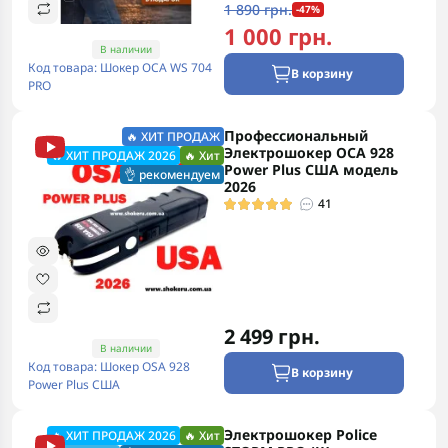
1 890 грн.
-47%
1 000 грн.
В наличии
Код товара: Шокер ОСА WS 704
В корзину
PRO
Профессиональный
🔥 ХИТ ПРОДАЖ
Электрошокер ОСА 928
🔥 ХИТ ПРОДАЖ 2026
🔥 Хит
Power Plus США модель
👌 рекомендуем
2026
41
2 499 грн.
В наличии
Код товара: Шокер OSA 928
В корзину
Power Plus США
Электрошокер Police
🔥 ХИТ ПРОДАЖ 2026
🔥 Хит