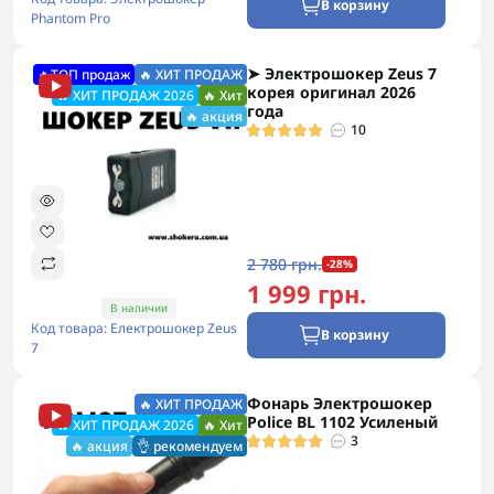
В корзину
Phantom Pro
➤ Электрошокер Zeus 7
🔥ТОП продаж
🔥 ХИТ ПРОДАЖ
корея оригинал 2026
🔥 ХИТ ПРОДАЖ 2026
🔥 Хит
года
🔥 акция
10
2 780 грн.
-28%
1 999 грн.
В наличии
Код товара: Електрошокер Zeus
В корзину
7
Фонарь Электрошокер
🔥 ХИТ ПРОДАЖ
Police BL 1102 Усиленый
🔥 ХИТ ПРОДАЖ 2026
🔥 Хит
3
🔥 акция
👌 рекомендуем