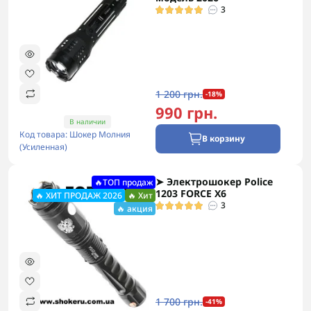
3
1 200 грн.
-18%
990 грн.
В наличии
Код товара: Шокер Молния
В корзину
(Усиленная)
➤ Электрошокер Police
🔥ТОП продаж
1203 FORCE X6
🔥 ХИТ ПРОДАЖ 2026
🔥 Хит
3
🔥 акция
1 700 грн.
-41%