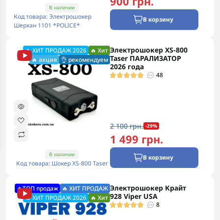
900 грн.
В наличии
Код товара: Электрошокер
В корзину
Шерхан 1101 *POLICE*
Электрошокер XS-800
🔥 ХИТ ПРОДАЖ 2026
🔥 Хит
Taser ПАРАЛИЗАТОР
🔥 акция
👌 рекомендуем
2026 года
48
2 100 грн.
-29%
1 499 грн.
В наличии
В корзину
Код товара: Шокер XS-800 Taser
Электрошокер Крайт
🔥ТОП продаж
🔥 ХИТ ПРОДАЖ
928 Viper USA
🔥 ХИТ ПРОДАЖ 2026
🔥 Хит
8