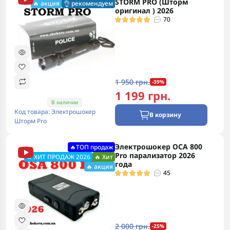
STORM PRO (Шторм
🔥 акция
👌 рекомендуем
оригинал ) 2026
70
1 950 грн.
-39%
1 199 грн.
В наличии
Код товара: Электрошокер
В корзину
Шторм Pro
Электрошокер ОСА 800
🔥ТОП продаж
Pro парализатор 2026
🔥 ХИТ ПРОДАЖ 2026
🔥 Хит
года
🔥 акция
45
2 000 грн.
-25%