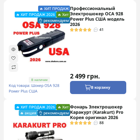
Профессиональный
🔥 ХИТ ПРОДАЖ
Электрошокер ОСА 928
🔥 ХИТ ПРОДАЖ 2026
🔥 Хит
Power Plus США модель
👌 рекомендуем
2026
41
2 499 грн.
В наличии
Код товара: Шокер OSA 928
В корзину
Power Plus США
Фонарь Электрошокер
🔥 ХИТ ПРОДАЖ 2026
🔥 Хит
Каракурт (Karakurt) Pro
🔥 акция
👌 рекомендуем
Корея оригинал 2026
88