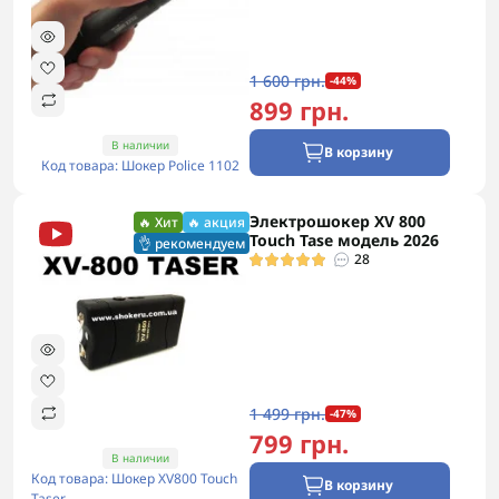
1 600 грн.
-44%
899 грн.
В наличии
В корзину
Код товара: Шокер Police 1102
Электрошокер XV 800
🔥 Хит
🔥 акция
Touch Tase модель 2026
👌 рекомендуем
28
1 499 грн.
-47%
799 грн.
В наличии
Код товара: Шокер XV800 Touch
В корзину
Taser