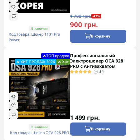
1 700 грн.
-47%
900 грн.
В наличии
Код товара: Шокер 1101 Pro
В корзину
Power
Профессиональный
🔥ТОП продаж
Электрошокер ОСА 928
🔥 ХИТ ПРОДАЖ 2026
🔥 Хит
PRO с Антизахватом
54
1 499 грн.
В наличии
В корзину
Код товара: Шокер ОСА 928 PRO