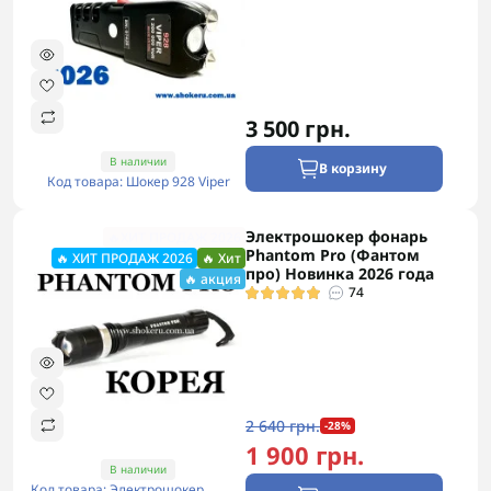
3 500 грн.
В наличии
В корзину
Код товара: Шокер 928 Viper
Электрошокер фонарь
🔥ХИТ ПРОДАЖ 2026
Phantom Pro (Фантом
🔥 ХИТ ПРОДАЖ 2026
🔥 Хит
про) Новинка 2026 года
🔥 акция
74
2 640 грн.
-28%
1 900 грн.
В наличии
Код товара: Электрошокер