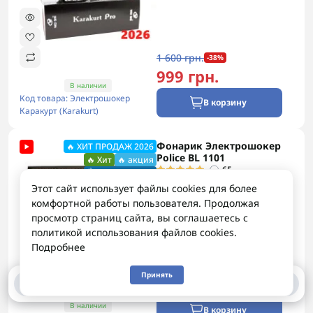
1 600 грн.
-38%
999 грн.
В наличии
Код товара: Электрошокер
В корзину
Каракурт (Karakurt)
Фонарик Электрошокер
🔥 ХИТ ПРОДАЖ 2026
Police BL 1101
🔥 Хит
🔥 акция
65
👌 рекомендуем
Этот сайт использует файлы cookies для более
комфортной работы пользователя. Продолжая
просмотр страниц сайта, вы соглашаетесь с
политикой использования файлов cookies.
Подробнее
1 650 грн.
-58%
Принять
0
0
700 грн.
В наличии
В корзину