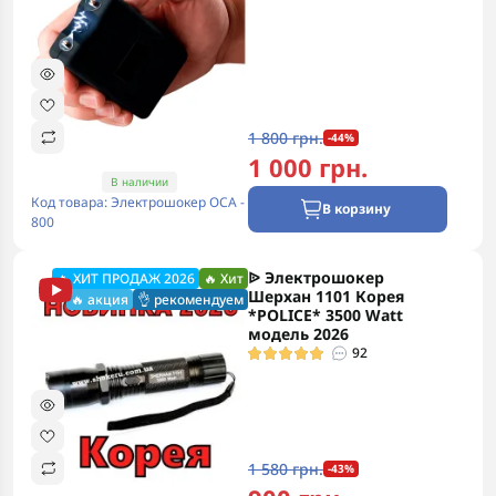
1 800 грн.
-44%
1 000 грн.
В наличии
Код товара: Электрошокер ОСА -
В корзину
800
ᐉ Электрошокер
🔥 ХИТ ПРОДАЖ 2026
🔥 Хит
Шерхан 1101 Корея
🔥 акция
👌 рекомендуем
*POLICE* 3500 Watt
модель 2026
92
1 580 грн.
-43%