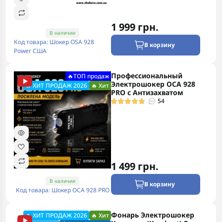
1 999 грн.
В наличии
Код товара: Шокер OSA 928
В корзину
Power США
Профессиональный
🔥ТОП продаж
Электрошокер ОСА 928
🔥 ХИТ ПРОДАЖ 2026
🔥 Хит
PRO с Антизахватом
54
1 499 грн.
В наличии
В корзину
Код товара: Шокер ОСА 928 PRO
Фонарь Электрошокер
🔥 ХИТ ПРОДАЖ 2026
🔥 Хит