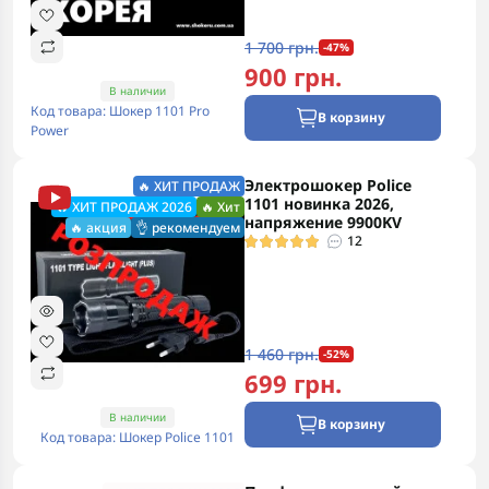
1 700 грн.
-47%
900 грн.
В наличии
Код товара: Шокер 1101 Pro
В корзину
Power
Электрошокер Police
🔥 ХИТ ПРОДАЖ
1101 новинка 2026,
🔥 ХИТ ПРОДАЖ 2026
🔥 Хит
напряжение 9900KV
🔥 акция
👌 рекомендуем
12
1 460 грн.
-52%
699 грн.
В наличии
В корзину
Код товара: Шокер Police 1101