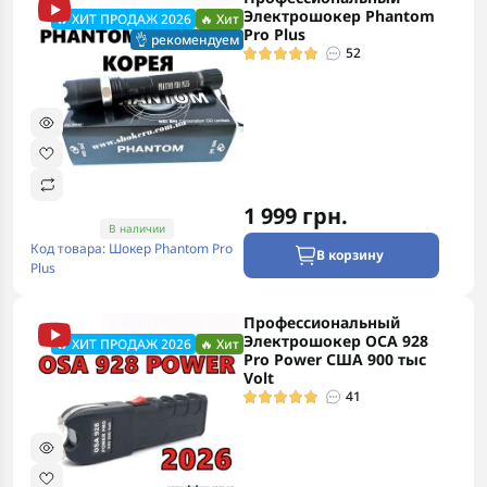
Электрошокер Phantom
🔥 ХИТ ПРОДАЖ 2026
🔥 Хит
Pro Plus
👌 рекомендуем
52
1 999 грн.
В наличии
Код товара: Шокер Phantom Pro
В корзину
Plus
Профессиональный
🔥ХИТ ПРОДАЖ 2026
Электрошокер ОСА 928
🔥 ХИТ ПРОДАЖ 2026
🔥 Хит
Pro Power США 900 тыс
Volt
41