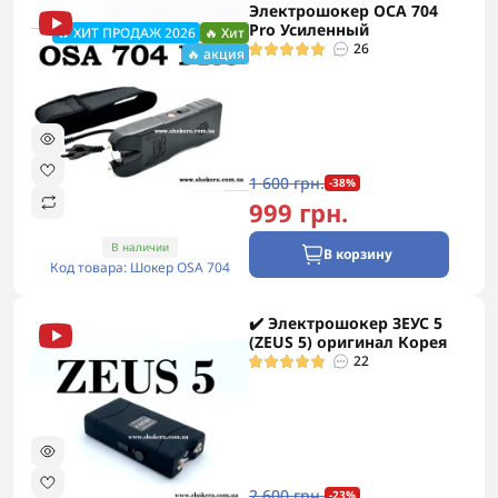
Электрошокер ОСА 704
🔥ХИТ ПРОДАЖ 2026
Pro Усиленный
🔥 ХИТ ПРОДАЖ 2026
🔥 Хит
26
🔥 акция
1 600 грн.
-38%
999 грн.
В наличии
В корзину
Код товара: Шокер OSA 704
✔️ Электрошокер ЗЕУС 5
(ZEUS 5) оригинал Корея
22
2 600 грн.
-23%