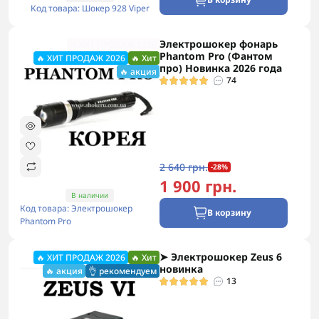
Код товара: Шокер 928 Viper
Электрошокер фонарь
🔥ХИТ ПРОДАЖ 2026
Phantom Pro (Фантом
🔥 ХИТ ПРОДАЖ 2026
🔥 Хит
про) Новинка 2026 года
🔥 акция
74
2 640 грн.
-28%
1 900 грн.
В наличии
Код товара: Электрошокер
В корзину
Phantom Pro
➤ Электрошокер Zeus 6
🔥 ХИТ ПРОДАЖ 2026
🔥 Хит
новинка
🔥 акция
👌 рекомендуем
13