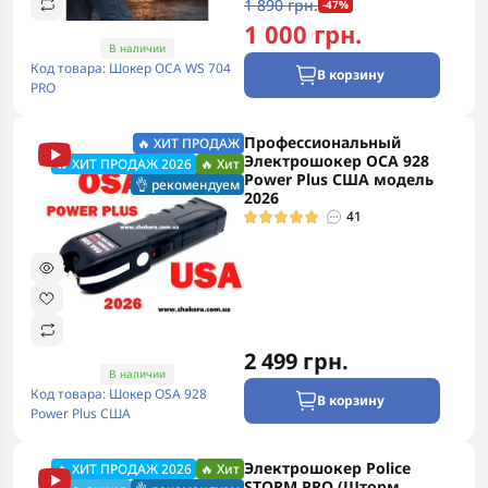
1 890 грн.
-47%
1 000 грн.
В наличии
Код товара: Шокер ОСА WS 704
В корзину
PRO
Профессиональный
🔥 ХИТ ПРОДАЖ
Электрошокер ОСА 928
🔥 ХИТ ПРОДАЖ 2026
🔥 Хит
Power Plus США модель
👌 рекомендуем
2026
41
2 499 грн.
В наличии
Код товара: Шокер OSA 928
В корзину
Power Plus США
Электрошокер Police
🔥 ХИТ ПРОДАЖ 2026
🔥 Хит
STORM PRO (Шторм