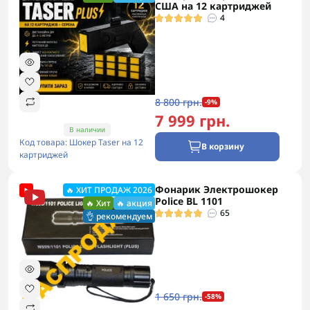
США на 12 картриджей
4
8 800 грн.
-9%
7 999 грн.
В наличии
Код товара: Шокер Taser на 12
В корзину
картриджей
Фонарик Электрошокер
🔥 ХИТ ПРОДАЖ 2026
Police BL 1101
🔥 Хит
🔥 акция
65
👌 рекомендуем
1 650 грн.
-58%