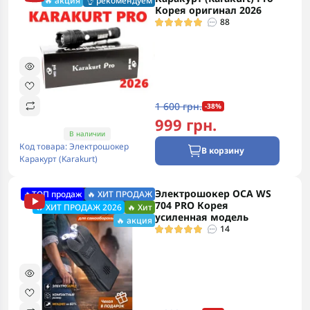
🔥 акция
👌 рекомендуем
Корея оригинал 2026
88
1 600 грн.
-38%
999 грн.
В наличии
Код товара: Электрошокер
В корзину
Каракурт (Karakurt)
Электрошокер ОСА WS
🔥ТОП продаж
🔥 ХИТ ПРОДАЖ
704 PRO Корея
🔥 ХИТ ПРОДАЖ 2026
🔥 Хит
усиленная модель
🔥 акция
14