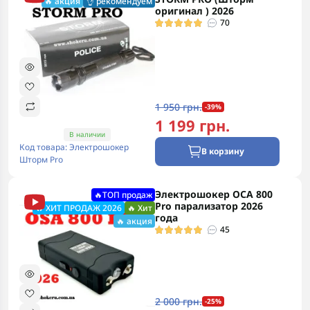
🔥 акция
👌 рекомендуем
оригинал ) 2026
70
1 950 грн.
-39%
1 199 грн.
В наличии
Код товара: Электрошокер
В корзину
Шторм Pro
Электрошокер ОСА 800
🔥ТОП продаж
Pro парализатор 2026
🔥 ХИТ ПРОДАЖ 2026
🔥 Хит
года
🔥 акция
45
2 000 грн.
-25%