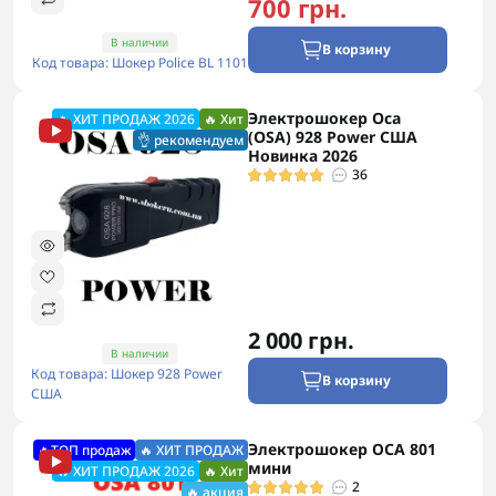
700 грн.
В наличии
В корзину
Код товара: Шокер Police BL 1101
Электрошокер Oca
🔥 ХИТ ПРОДАЖ 2026
🔥 Хит
(OSA) 928 Power США
👌 рекомендуем
Новинка 2026
36
2 000 грн.
В наличии
Код товара: Шокер 928 Power
В корзину
США
Электрошокер ОСА 801
🔥ТОП продаж
🔥 ХИТ ПРОДАЖ
мини
🔥 ХИТ ПРОДАЖ 2026
🔥 Хит
2
🔥 акция