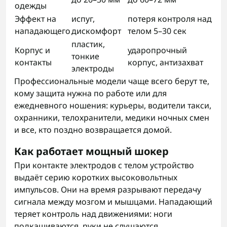
одежды
Эффект на
испуг,
потеря контроля над
нападающего
дискомфорт
телом 5–30 сек
пластик,
Корпус и
ударопрочный
тонкие
контакты
корпус, антизахват
электроды
Профессиональные модели чаще всего берут те,
кому защита нужна по работе или для
ежедневного ношения: курьеры, водители такси,
охранники, телохранители, медики ночных смен
и все, кто поздно возвращается домой.
Как работает мощный шокер
При контакте электродов с телом устройство
выдаёт серию коротких высоковольтных
импульсов. Они на время разрывают передачу
сигнала между мозгом и мышцами. Нападающий
теряет контроль над движениями: ноги
подкашиваются, руки не слушаются,