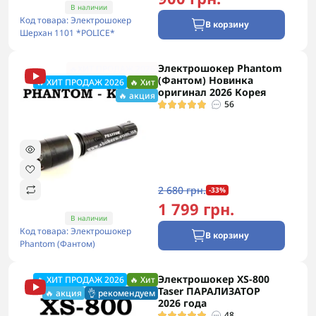
В наличии
Код товара: Электрошокер
В корзину
Шерхан 1101 *POLICE*
Электрошокер Phantom
🔥ХИТ ПРОДАЖ 2026
(Фантом) Новинка
🔥 ХИТ ПРОДАЖ 2026
🔥 Хит
оригинал 2026 Корея
🔥 акция
56
2 680 грн.
-33%
1 799 грн.
В наличии
Код товара: Электрошокер
В корзину
Phantom (Фантом)
Электрошокер XS-800
🔥 ХИТ ПРОДАЖ 2026
🔥 Хит
Taser ПАРАЛИЗАТОР
🔥 акция
👌 рекомендуем
2026 года
48