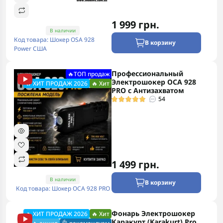
1 999 грн.
В наличии
Код товара: Шокер OSA 928
В корзину
Power США
Профессиональный
🔥ТОП продаж
Электрошокер ОСА 928
🔥 ХИТ ПРОДАЖ 2026
🔥 Хит
PRO с Антизахватом
54
1 499 грн.
В наличии
В корзину
Код товара: Шокер ОСА 928 PRO
Фонарь Электрошокер
🔥 ХИТ ПРОДАЖ 2026
🔥 Хит
Каракурт (Karakurt) Pro