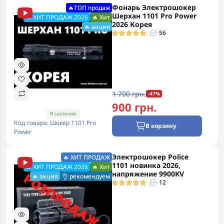
Фонарь Электрошокер
🔥ТОП продаж
Шерхан 1101 Pro Power
🔥 ХИТ ПРОДАЖ 2026
🔥 Хит
2026 Корея
🔥 акция
56
1 700 грн.
-47%
900 грн.
В наличии
Код товара: Шокер 1101 Pro
В корзину
Power
Электрошокер Police
🔥 ХИТ ПРОДАЖ
1101 новинка 2026,
🔥 ХИТ ПРОДАЖ 2026
🔥 Хит
напряжение 9900KV
🔥 акция
👌 рекомендуем
12