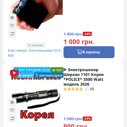
1 800 грн.
-44%
1 000 грн.
В наличии
Код товара: Электрошокер ОСА -
В корзину
800
ᐉ Электрошокер
🔥 ХИТ ПРОДАЖ 2026
🔥 Хит
Шерхан 1101 Корея
🔥 акция
👌 рекомендуем
*POLICE* 3500 Watt
модель 2026
92
1 580 грн.
-43%
900 грн.