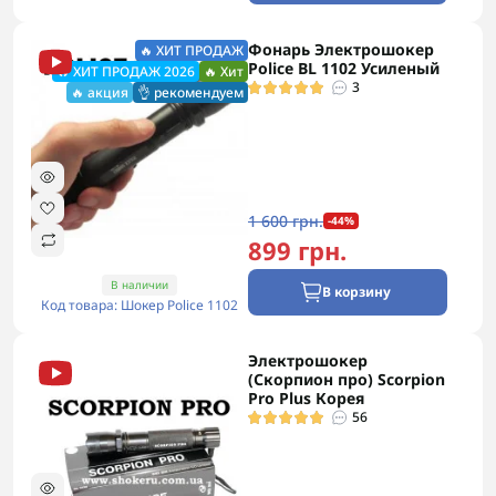
Фонарь Электрошокер
🔥 ХИТ ПРОДАЖ
Police BL 1102 Усиленый
🔥 ХИТ ПРОДАЖ 2026
🔥 Хит
3
🔥 акция
👌 рекомендуем
1 600 грн.
-44%
899 грн.
В наличии
В корзину
Код товара: Шокер Police 1102
Электрошокер
бесплатная
(Скорпион про) Scorpion
Pro Plus Корея
56