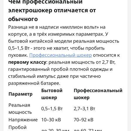
Чем профессиональный
электрошокер отличается от
обычного
Разница не в надписи «миллион вольт» на
корпусе, а в трёх измеримых параметрах. У
бытовой китайской модели реальная мощность
0,5–1,5 Вт - этого не хватит, чтобы пробить
пуховик.
Профессиональный шокер
относится к
первому классу
: реальная мощность от 2,7 Вт,
гарантированный пробой плотной одежды и
стабильный импульс даже при частично
разряженной батарее.
Бытовой
Профессиональный
Параметр
шокер
шокер
Реальная
0,5–1,5 Вт
2,7–3,1 Вт
мощность
Напряжение
10–30 кВ
70–92 кВ
Пробой
до 20–30 мм
до 60–72 мм