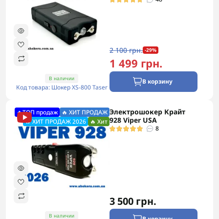
2 100 грн.
-29%
1 499 грн.
В наличии
В корзину
Код товара: Шокер XS-800 Taser
Электрошокер Крайт
🔥ТОП продаж
🔥 ХИТ ПРОДАЖ
928 Viper USA
🔥 ХИТ ПРОДАЖ 2026
🔥 Хит
8
3 500 грн.
В наличии
В корзину