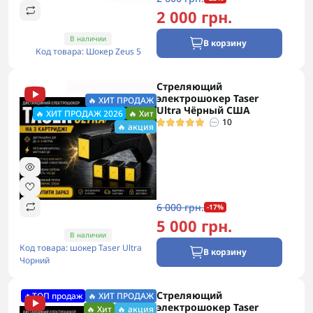
2 000 грн.
В наличии
В корзину
Код товара: Шокер Zeus 5
Стреляющий
🔥ХИТ ПРОДАЖ 2026
электрошокер Taser
🔥 ХИТ ПРОДАЖ
Ultra Чёрный США
🔥 ХИТ ПРОДАЖ 2026
🔥 Хит
10
🔥 акция
6 000 грн.
-17%
5 000 грн.
В наличии
Код товара: шокер Taser Ultra
В корзину
Чорний
Стреляющий
🔥ТОП продаж
🔥 ХИТ ПРОДАЖ
электрошокер Taser
🔥 Хит
🔥 акция