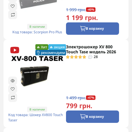
1 999 грн.
-40%
1 199 грн.
В наличии
В корзину
Код товара: Scorpion Pro Plus
Электрошокер XV 800
🔥 Хит
🔥 акция
Touch Tase модель 2026
👌 рекомендуем
28
1 499 грн.
-47%
799 грн.
В наличии
Код товара: Шокер XV800 Touch
В корзину
Taser