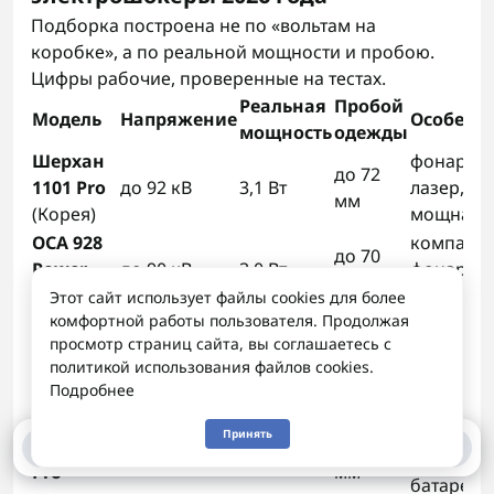
Подборка построена не по «вольтам на
коробке», а по реальной мощности и пробою.
Цифры рабочие, проверенные на тестах.
Реальная
Пробой
Модель
Напряжение
Особенн
мощность
одежды
Шерхан
фонарь +
до 72
1101 Pro
до 92 кВ
3,1 Вт
лазер,
мм
(Корея)
мощная д
ОСА 928
компактн
до 70
Power
до 90 кВ
3,0 Вт
фонарь,
мм
Plus
антизахв
Этот сайт использует файлы cookies для более
комфортной работы пользователя. Продолжая
очень
просмотр страниц сайта, вы соглашаетесь с
Phantom
до 65
лёгкий,
до 88 кВ
2,9 Вт
политикой использования файлов cookies.
Pro Plus
мм
скрытое
Подробнее
ношение
большая
Принять
0
0
Storm
до 68
до 87 кВ
2,8 Вт
ёмкость
Pro
мм
батареи