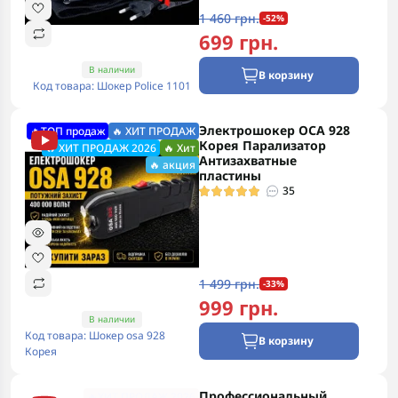
1 460 грн.
-52%
699 грн.
В наличии
В корзину
Код товара: Шокер Police 1101
Электрошокер ОСА 928
🔥ТОП продаж
🔥 ХИТ ПРОДАЖ
Корея Парализатор
🔥 ХИТ ПРОДАЖ 2026
🔥 Хит
Антизахватные
🔥 акция
пластины
35
1 499 грн.
-33%
999 грн.
В наличии
Код товара: Шокер osa 928
В корзину
Корея
Профессиональный
🔥ХИТ ПРОДАЖ 2026