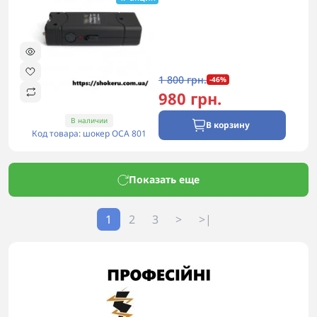
1 800 грн.
-46%
980 грн.
В наличии
В корзину
Код товара: шокер ОСА 801
Показать еще
1
2
3
>
>|