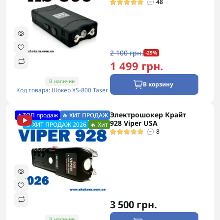
48
2 100 грн.
-29%
1 499 грн.
В наличии
В корзину
Код товара: Шокер XS-800 Taser
Электрошокер Крайт
🔥ТОП продаж
🔥 ХИТ ПРОДАЖ
928 Viper USA
🔥 ХИТ ПРОДАЖ 2026
🔥 Хит
8
3 500 грн.
В наличии