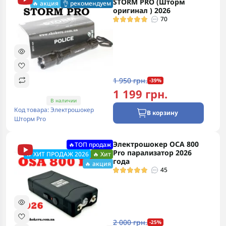
STORM PRO (Шторм
🔥 акция
👌 рекомендуем
оригинал ) 2026
70
1 950 грн.
-39%
1 199 грн.
В наличии
Код товара: Электрошокер
В корзину
Шторм Pro
Электрошокер ОСА 800
🔥ТОП продаж
Pro парализатор 2026
🔥 ХИТ ПРОДАЖ 2026
🔥 Хит
года
🔥 акция
45
2 000 грн.
-25%