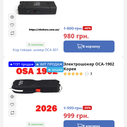
1 800 грн.
-46%
980 грн.
В наличии
В корзину
Код товара: шокер ОСА 801
Электрошокер ОСА-1902
🔥ТОП продаж
🔥 ХИТ ПРОДАЖ
Корея
🔥 акция
3
1 999 грн.
-50%
999 грн.
В наличии
В корзину