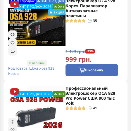
Электрошокер ОСА 928
🔥ТОП продаж
🔥 ХИТ ПРОДАЖ
Корея Парализатор
🔥 ХИТ ПРОДАЖ 2026
🔥 Хит
Антизахватные
🔥 акция
пластины
35
1 499 грн.
-33%
999 грн.
В наличии
Код товара: Шокер osa 928
В корзину
Корея
Профессиональный
🔥ХИТ ПРОДАЖ 2026
Электрошокер ОСА 928
🔥 ХИТ ПРОДАЖ 2026
🔥 Хит
Pro Power США 900 тыс
Volt
41