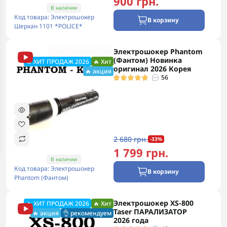
900 грн.
В наличии
Код товара: Электрошокер
В корзину
Шерхан 1101 *POLICE*
Электрошокер Phantom
🔥ХИТ ПРОДАЖ 2026
(Фантом) Новинка
🔥 ХИТ ПРОДАЖ 2026
🔥 Хит
оригинал 2026 Корея
🔥 акция
56
2 680 грн.
-33%
1 799 грн.
В наличии
Код товара: Электрошокер
В корзину
Phantom (Фантом)
Электрошокер XS-800
🔥 ХИТ ПРОДАЖ 2026
🔥 Хит
Taser ПАРАЛИЗАТОР
🔥 акция
👌 рекомендуем
2026 года