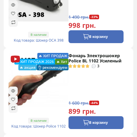
1 490 грн.
-33%
998 грн.
В наличии
В корзину
Код товара: Шокер ОСА 398
Фонарь Электрошокер
🔥 ХИТ ПРОДАЖ
Police BL 1102 Усиленый
🔥 ХИТ ПРОДАЖ 2026
🔥 Хит
3
🔥 акция
👌 рекомендуем
1 600 грн.
-44%
899 грн.
В наличии
В корзину
Код товара: Шокер Police 1102