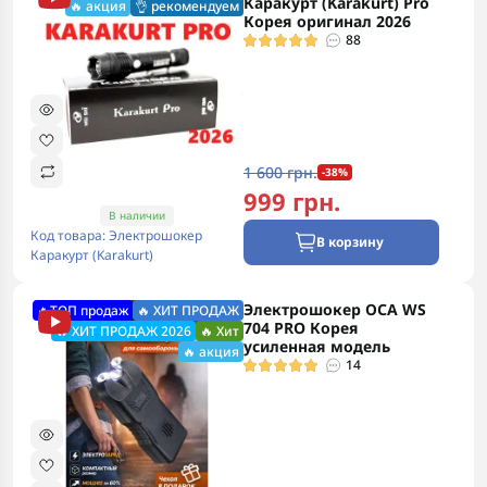
Каракурт (Karakurt) Pro
🔥 акция
👌 рекомендуем
Корея оригинал 2026
88
1 600 грн.
-38%
999 грн.
В наличии
Код товара: Электрошокер
В корзину
Каракурт (Karakurt)
Электрошокер ОСА WS
🔥ТОП продаж
🔥 ХИТ ПРОДАЖ
704 PRO Корея
🔥 ХИТ ПРОДАЖ 2026
🔥 Хит
усиленная модель
🔥 акция
14