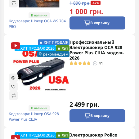
1 890 грн.
-47%
1 000 грн.
В наличии
Код товара: Шокер ОСА WS 704
В корзину
PRO
Профессиональный
🔥 ХИТ ПРОДАЖ
Электрошокер ОСА 928
🔥 ХИТ ПРОДАЖ 2026
🔥 Хит
Power Plus США модель
👌 рекомендуем
2026
41
2 499 грн.
В наличии
Код товара: Шокер OSA 928
В корзину
Power Plus США
Электрошокер Police
🔥 ХИТ ПРОДАЖ 2026
🔥 Хит