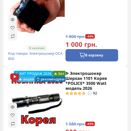
1 800 грн.
-44%
1 000 грн.
В наличии
Код товара: Электрошокер ОСА -
В корзину
800
ᐉ Электрошокер
🔥 ХИТ ПРОДАЖ 2026
🔥 Хит
Шерхан 1101 Корея
🔥 акция
👌 рекомендуем
*POLICE* 3500 Watt
модель 2026
92
1 580 грн.
-43%