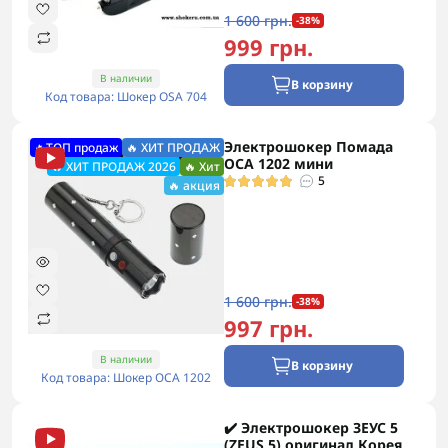
1 600 грн.
-38%
999 грн.
В наличии
В корзину
Код товара: Шокер OSA 704
Электрошокер Помада
🔥ТОП продаж
🔥 ХИТ ПРОДАЖ
ОСА 1202 мини
🔥 ХИТ ПРОДАЖ 2026
🔥 Хит
5
🔥 акция
1 600 грн.
-38%
997 грн.
В наличии
В корзину
Код товара: Шокер ОСА 1202
✔️ Электрошокер ЗЕУС 5
(ZEUS 5) оригинал Корея