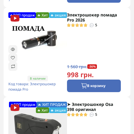
Электрошокер помада
🔥ТОП продаж
🔥 Хит
🔥 акция
Pro 2026
5
1 560 грн.
-36%
998 грн.
В наличии
Код товара: Электрошокер
В корзину
помада Pro
➤ Электрошокер Osa
🔥ТОП продаж
🔥 ХИТ ПРОДАЖ
398 оригинал
🔥 Хит
🔥 акция
5