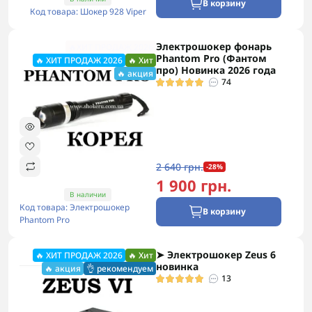
В корзину
Код товара: Шокер 928 Viper
Электрошокер фонарь
🔥ХИТ ПРОДАЖ 2026
Phantom Pro (Фантом
🔥 ХИТ ПРОДАЖ 2026
🔥 Хит
про) Новинка 2026 года
🔥 акция
74
2 640 грн.
-28%
1 900 грн.
В наличии
Код товара: Электрошокер
В корзину
Phantom Pro
➤ Электрошокер Zeus 6
🔥 ХИТ ПРОДАЖ 2026
🔥 Хит
новинка
🔥 акция
👌 рекомендуем
13