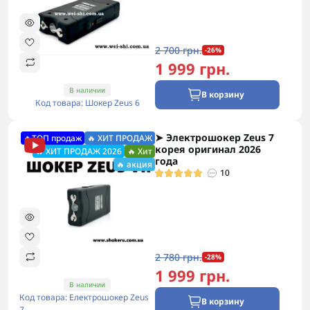
2 700 грн.
-26%
1 999 грн.
В наличии
В корзину
Код товара: Шокер Zeus 6
➤ Электрошокер Zeus 7
🔥ТОП продаж
🔥 ХИТ ПРОДАЖ
корея оригинал 2026
🔥 ХИТ ПРОДАЖ 2026
🔥 Хит
года
🔥 акция
10
2 780 грн.
-28%
1 999 грн.
В наличии
Код товара: Електрошокер Zeus
В корзину
7