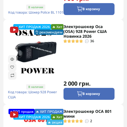
В наличии
В корзину
Код товара: Шокер Police BL 1101
Электрошокер Oca
🔥 ХИТ ПРОДАЖ 2026
🔥 Хит
(OSA) 928 Power США
👌 рекомендуем
Новинка 2026
36
2 000 грн.
В наличии
Код товара: Шокер 928 Power
В корзину
США
Электрошокер ОСА 801
🔥ТОП продаж
🔥 ХИТ ПРОДАЖ
мини
🔥 ХИТ ПРОДАЖ 2026
🔥 Хит
2
🔥 акция