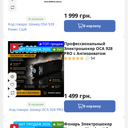
1 999 грн.
В наличии
Код товара: Шокер OSA 928
В корзину
Power США
Профессиональный
🔥ТОП продаж
Электрошокер ОСА 928
🔥 ХИТ ПРОДАЖ 2026
🔥 Хит
PRO с Антизахватом
54
1 499 грн.
В наличии
В корзину
Код товара: Шокер ОСА 928 PRO
Фонарь Электрошокер
🔥 ХИТ ПРОДАЖ 2026
🔥 Хит