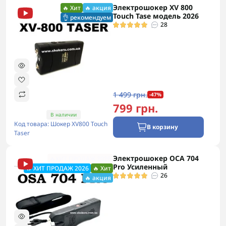
Электрошокер XV 800
🔥 Хит
🔥 акция
Touch Tase модель 2026
👌 рекомендуем
28
1 499 грн.
-47%
799 грн.
В наличии
Код товара: Шокер XV800 Touch
В корзину
Taser
Электрошокер ОСА 704
🔥ХИТ ПРОДАЖ 2026
Pro Усиленный
🔥 ХИТ ПРОДАЖ 2026
🔥 Хит
26
🔥 акция