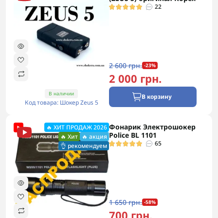
22
2 600 грн.
-23%
2 000 грн.
В наличии
В корзину
Код товара: Шокер Zeus 5
Фонарик Электрошокер
🔥 ХИТ ПРОДАЖ 2026
Police BL 1101
🔥 Хит
🔥 акция
65
👌 рекомендуем
1 650 грн.
-58%
700 грн.