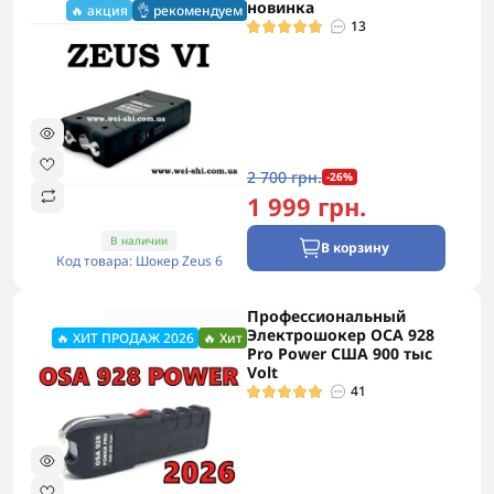
новинка
🔥 акция
👌 рекомендуем
13
2 700 грн.
-26%
1 999 грн.
В наличии
В корзину
Код товара: Шокер Zeus 6
Профессиональный
🔥ХИТ ПРОДАЖ 2026
Электрошокер ОСА 928
🔥 ХИТ ПРОДАЖ 2026
🔥 Хит
Pro Power США 900 тыс
Volt
41