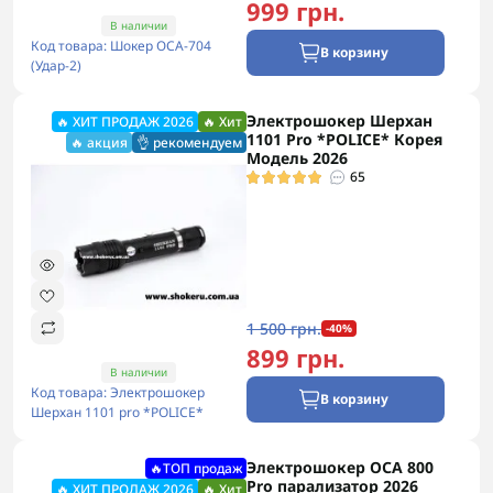
999 грн.
В наличии
Код товара: Шокер ОСА-704
В корзину
(Удар-2)
Электрошокер Шерхан
🔥 ХИТ ПРОДАЖ 2026
🔥 Хит
1101 Pro *POLICE* Корея
🔥 акция
👌 рекомендуем
Модель 2026
65
1 500 грн.
-40%
899 грн.
В наличии
Код товара: Электрошокер
В корзину
Шерхан 1101 pro *POLICE*
Электрошокер ОСА 800
🔥ТОП продаж
Pro парализатор 2026
🔥 ХИТ ПРОДАЖ 2026
🔥 Хит