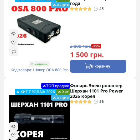
года
🔥 акция
45
2 000 грн.
-25%
1 500 грн.
В наличии
В корзину
Код товара: Шокер ОСА 800 Pro
Фонарь Электрошокер
🔥ТОП продаж
Шерхан 1101 Pro Power
🔥 ХИТ ПРОДАЖ 2026
🔥 Хит
2026 Корея
🔥 акция
56