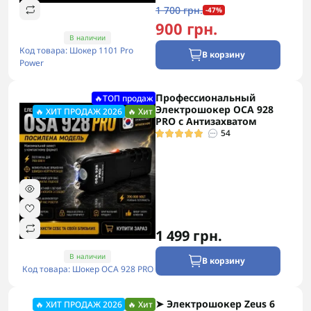
1 700 грн.
-47%
900 грн.
В наличии
Код товара: Шокер 1101 Pro
В корзину
Power
Профессиональный
🔥ТОП продаж
Электрошокер ОСА 928
🔥 ХИТ ПРОДАЖ 2026
🔥 Хит
PRO с Антизахватом
54
1 499 грн.
В наличии
В корзину
Код товара: Шокер ОСА 928 PRO
➤ Электрошокер Zeus 6
🔥 ХИТ ПРОДАЖ 2026
🔥 Хит