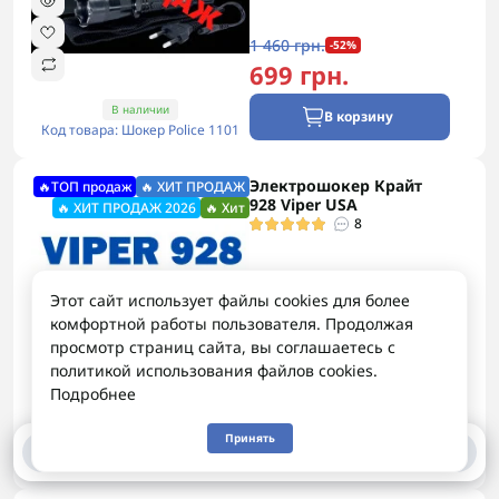
1 460 грн.
-52%
699 грн.
В наличии
В корзину
Код товара: Шокер Police 1101
Электрошокер Крайт
🔥ТОП продаж
🔥 ХИТ ПРОДАЖ
928 Viper USA
🔥 ХИТ ПРОДАЖ 2026
🔥 Хит
8
Этот сайт использует файлы cookies для более
комфортной работы пользователя. Продолжая
просмотр страниц сайта, вы соглашаетесь с
политикой использования файлов cookies.
Подробнее
3 500 грн.
Принять
В наличии
0
0
В корзину
Код товара: Шокер 928 Viper