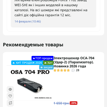
WEI-SHI як і інших моделей в нашому
католозі. На всі шокери які представлені на
сайті діє офіційна гарантія 12 міс.
14 февраля (10:46)
Рекомендуемые товары
Электрошокер ОСА-704
🔥ТОП продаж
(Удар-2) (Парализатор).
🔥 ХИТ ПРОДАЖ 2026
🔥 Хит
Новинка 2026 года
🔥 акция
28
1 650 грн.
-39%