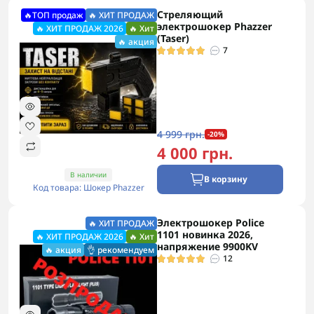
Стреляющий
🔥ТОП продаж
🔥 ХИТ ПРОДАЖ
электрошокер Phazzer
🔥 ХИТ ПРОДАЖ 2026
🔥 Хит
(Taser)
🔥 акция
7
4 999 грн.
-20%
4 000 грн.
В наличии
В корзину
Код товара: Шокер Phazzer
Электрошокер Police
🔥 ХИТ ПРОДАЖ
1101 новинка 2026,
🔥 ХИТ ПРОДАЖ 2026
🔥 Хит
напряжение 9900KV
🔥 акция
👌 рекомендуем
12