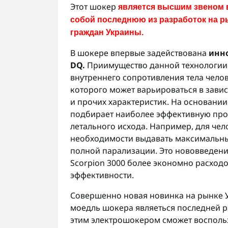
Этот шокер
является высшим звеном в
собой последнюю из разработок на р
граждан Украины.
В шокере впервые задействована
инн
DQ.
Приимущество данной технологии 
внутреннего сопротивления тела челов
которого может варьироваться в зависи
и прочих характеристик. На основани
подбирает наиболее эффективную про
летального исхода. Например, для чел
необходимости выдавать максимальны
полной парализации. Это нововведен
Scorpion 3000 более экономно расход
эффективности.
Совершенно новая новинка на рынке 
моедль шокера являеться последней р
этим электрошокером сможет воспользо