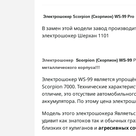
Электрошокер Scorpion
(Скорпион)
WS-99 Pro
В замен этой модели завод производ
электрошокер Шерхан 1101
Электрошокер
Scorpion
WS-99
P
(Скорпион)
металлического корпуса!!!
Электрошокер WS-99 является упрощё
Scorpion 7000. Технические характери
отличие, это отсуствие автомобильног
аккумулятора. По этому цена электро
Модель этого электрошокера Являеть
удивит как знатоков так и обычных гра
близких от хулиганов и
агресивных со