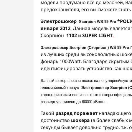
модели продумано все до мелочей, Ва
предохранителя, его вы сможете снять
Электрошокер
*POLI
Scorpion
WS-99
Pro
января 2012
. Данная модель является
Скорпион
1102
и
SUPER LIGHT
.
Электрошокер Scorpion
(Скорпион)
WS-99 Pro
из лучших среди высоковольтных шоке
фонарь 1000Watt.
Благодаря скрытым 
идентифицировать устройство как шок
Данный шокер внешне похож на популярнейшую 
алюминиевый корпус.
Электрошокер Scorpion (
характеристикам
все известные шокеры официаль
разряда увеличено до 60000 кВольт.
Такой
разряд поражает
нападающего в 
достоинство
шокера
(в более слабых м
секунды бывает довольно трудно, т.к.