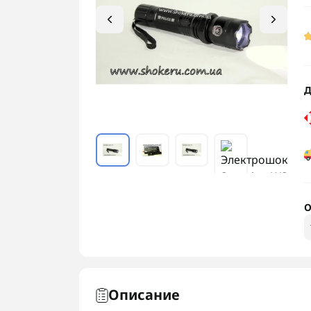
Д
О
Описание