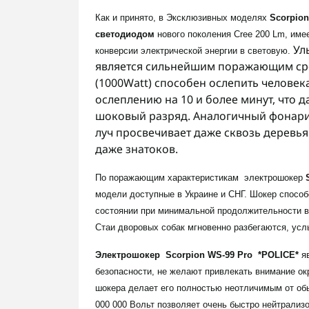
Как и принято, в Эксклюзивных моделях
Scorpion
светодиодом
нового поколения Cree 200 Lm, име
Ул
конверсии электрической энергии в световую.
является сильнейшим поражающим сре
(1000Watt) способен ослепить человек
ослеплению на 10 и более минут, что 
шоковый разряд. Аналогичный фонари 
луч просвечивает даже сквозь деревья
даже знатоков.
По поражающим характеристикам электрошокер
модели доступные в Украине и СНГ. Шокер спосо
состоянии при минимальной продолжительности 
Стаи дворовых собак мгновенно разбегаются, усл
Электрошокер
Scorpion
WS-99
Pro
*POLICE*
я
безопасности, не желают привлекать внимание о
шокера делает его полностью неотличимым от обы
000 000 Вольт позволяет очень быстро нейтрализ