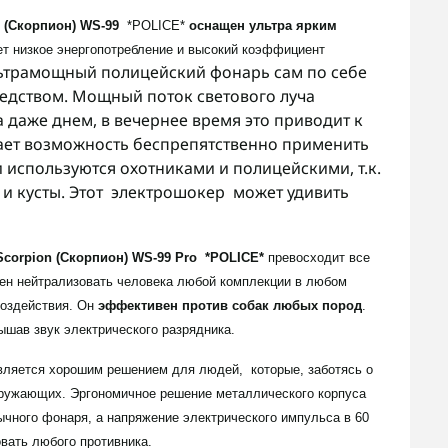
 (Скорпион) WS-99
*POLICE*
оснащен ультра ярким
ет низкое энергопотребление и высокий коэффициент
ьтрамощный полицейский фонарь сам по себе
дством. Мощный поток светового луча
а даже днем, в вечернее время это приводит к
дает возможность беспрепятственно применить
используются охотниками и полицейскими, т.к.
 и кусты. Этот электрошокер может удивить
Scorpion (Скорпион) WS-99 Pro
*POLICE*
превосходит все
бен нейтрализовать человека любой комплекции в любом
воздействия. Он
эффективен против собак любых пород
.
ышав звук электрического разрядника.
вляется хорошим решением для людей, которые, заботясь о
кружающих. Эргономичное решение металлического корпуса
чного фонаря, а напряжение электрического импульса в 60
овать любого противника.