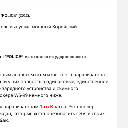
*POLICE* (2012).
итель выпустил мощный
Корейский
ro
*POLICE*
изготовлен из ударопрочного
нным аналогом всем известного парализатора
стки у них полностью одинаковые, единственное
о зарядного устройства и съемного
шокера WS-99 немного ниже.
ся парализатором
1-го Класса.
Этот шокер
ждан, которые хотят обезопасить себя и своих
бак
.