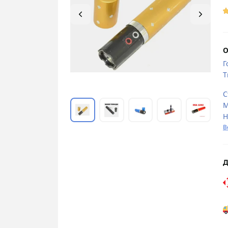
О
Г
Т
С
М
Н
В
Д