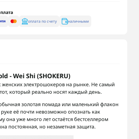
плата
оплата по счету
наличными
d - Wei Shi (SHOKERU)
х женских электрошокеров на рынке. Не самый
тот, который реально носят каждый день.
 обычная золотая помада или маленький флакон
в руке её почти невозможно опознать как
у она уже много лет остаётся бестселлером
на постоянная, но незаметная защита.