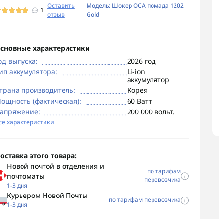
Оставить
Модель: Шокер ОСА помада 1202
1
отзыв
Gold
сновные характеристики
од выпуска:
2026 год
ип аккумулятора:
Li-ion
аккумулятор
трана производитель:
Корея
ощность (фактическая):
60 Ватт
апряжение:
200 000 вольт.
се характеристики
оставка этого товара:
Новой почтой в отделения и
по тарифам
почтоматы
перевозчика
1-3 дня
Курьером Новой Почты
по тарифам перевозчика
1-3 дня