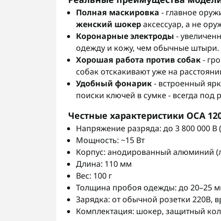
Полная маскировка
- главное оруж
женский шокер
аксессуар, а не ор
Коронарные электроды
- увеличенн
одежду и кожу, чем обычные штыри.
Хорошая работа против собак
- гр
собак отскакивают уже на расстоянии
Удобный фонарик
- встроенный ярк
поиски ключей в сумке - всегда под 
Честные характеристики ОСА 120
Напряжение разряда: до 3 800 000 В 
Мощность: ~15 Вт
Корпус: анодированный алюминий (л
Длина: 110 мм
Вес: 100 г
Толщина пробоя одежды: до 20–25 
Зарядка: от обычной розетки 220В, в
Комплектация: шокер, защитный кол