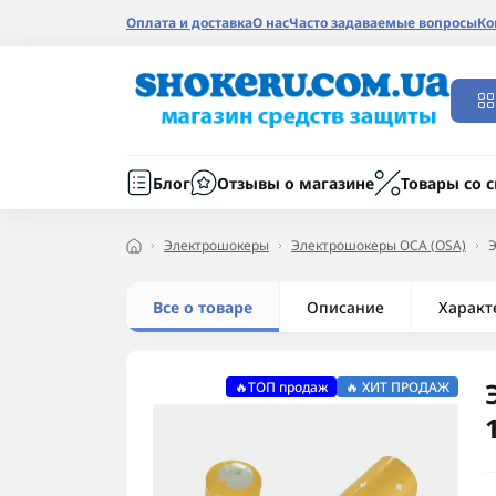
Оплата и доставка
О нас
Часто задаваемые вопросы
Ко
Блог
Отзывы о магазине
Товары со 
Электрошокеры
Электрошокеры ОСА (OSA)
Э
Все о товаре
Описание
Характ
🔥ТОП продаж
🔥 ХИТ ПРОДАЖ