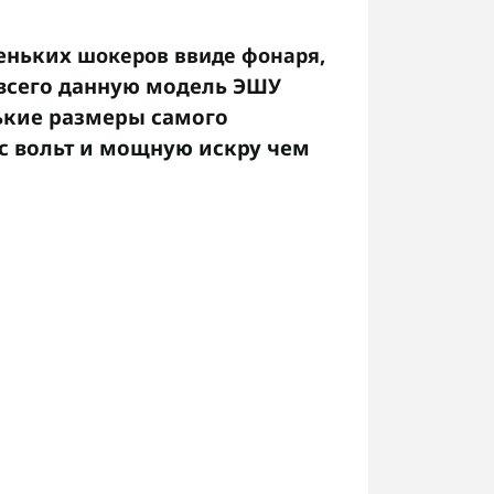
леньких
,
шокеров ввиде фонаря
 всего данную модель ЭШУ
нькие размеры самого
ыс вольт и мощную искру чем